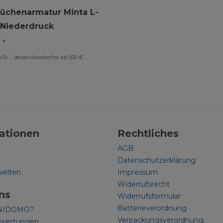
üchenarmatur Minta L-
 Niederdruck
 *
wSt.
-
Versandkostenfrei ab 500 €
ationen
Rechtliches
AGB
Datenschutzerklärung
welten
Impressum
Widerrufsrecht
ns
Widerrufsformular
Batterieverordnung
NIDOMO?
Verpackungsverordnung
ewertungen