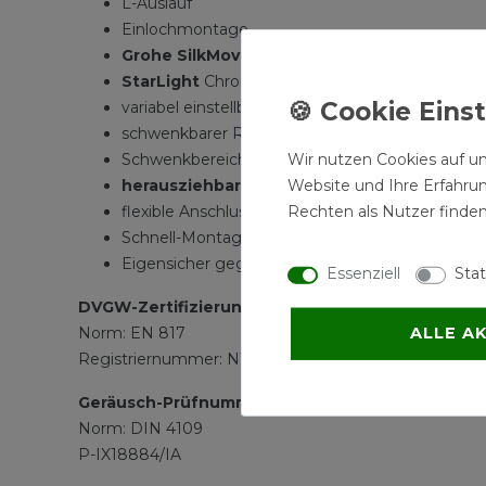
L-Auslauf
Einlochmontage
Grohe SilkMove
46 mm Keramikkartusche
StarLight
Chromoberfläche
variabel einstellbare Mengenbegrenzung
schwenkbarer Rohrauslauf
Wir nutzen Cookies auf un
Schwenkbereich 360°
Website und Ihre Erfahru
herausziehbarer Mousseurauslauf
Rechten als Nutzer finden
flexible Anschlusschläuche
Schnell-Montage-System
Eigensicher gegen Rückfließen
Essenziell
Stat
DVGW-Zertifizierung
ALLE A
Norm: EN 817
Registriernummer: NW-6506BT0620
Geräusch-Prüfnummern
Norm: DIN 4109
P-IX18884/IA