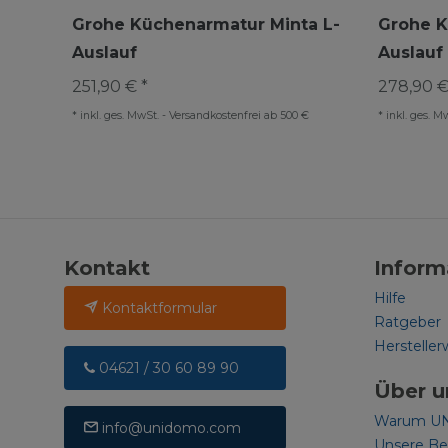
Grohe Küchenarmatur Minta L-
Grohe K
Auslauf
Auslauf
251,90 € *
278,90 €
*
inkl. ges. MwSt.
-
Versandkostenfrei ab 500 €
*
inkl. ges. M
Kontakt
Inform
Hilfe
Kontaktformular
Ratgeber
Hersteller
04621 / 30 60 89 90
Über u
Warum U
info@unidomo.com
Unsere B