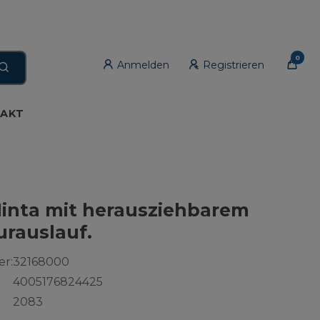
0
Anmelden
Registrieren
AKT
inta mit herausziehbarem
rauslauf.
r:
32168000
4005176824425
2083