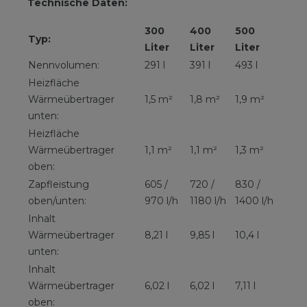
Technische Daten:
300
400
500
Typ:
Liter
Liter
Liter
Nennvolumen:
291 l
391 l
493 l
Heizfläche
Wärmeübertrager
1,5 m²
1,8 m²
1,9 m²
unten:
Heizfläche
Wärmeübertrager
1,1 m²
1,1 m²
1,3 m²
oben:
Zapfleistung
605 /
720 /
830 /
oben/unten:
970 l/h
1180 l/h
1400 l/h
Inhalt
Wärmeübertrager
8,21 l
9,85 l
10,4 l
unten:
Inhalt
Wärmeübertrager
6,02 l
6,02 l
7,11 l
oben: