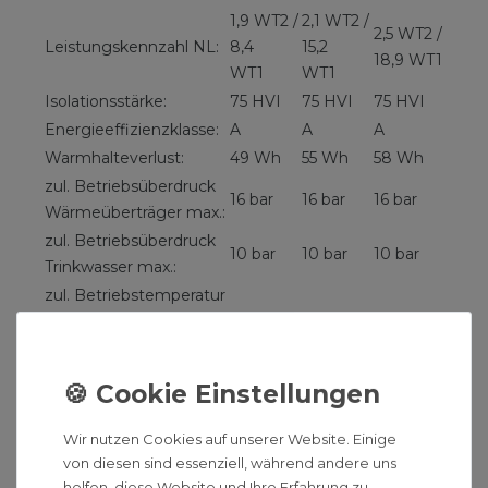
1,9 WT2 /
2,1 WT2 /
2,5 WT2 /
Leistungskennzahl NL:
8,4
15,2
18,9 WT1
WT1
WT1
Isolationsstärke:
75 HVI
75 HVI
75 HVI
Energieeffizienzklasse:
A
A
A
Warmhalteverlust:
49 Wh
55 Wh
58 Wh
zul. Betriebsüberdruck
16 bar
16 bar
16 bar
Wärmeüberträger max.:
zul. Betriebsüberdruck
10 bar
10 bar
10 bar
Trinkwasser max.:
zul. Betriebstemperatur
Wärmeüberträger
130 °C
130 °C
130 °C
max.:
zul. Betriebstemperatur
95 °C
95 °C
95 °C
Trinkwasser max.:
Lastprofil:
XXL
XXL
XXL
Wir nutzen Cookies auf unserer Website. Einige
Maße und Anschlüsse:
von diesen sind essenziell, während andere uns
helfen, diese Website und Ihre Erfahrung zu