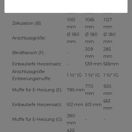
1351
1261
1325
Vorlauf (WT2):
mm
mm
mm
1051
1065
1127
Zirkulation (B):
mm
mm
mm
Ø 180
Ø 180
Ø 180
Anschlussgröße:
mm
mm
mm
309
285
Blindflansch (F) :
-
mm
mm
Einbautiefe Heizeinsatz:
-
539 mm
565mm
Anschlussgröße
1 ½“ IG
1 ½“ IG
1 ½“ IG
Entleerungsmuffe:
770
920
Muffe für E-Heizung (E):
785 mm
mm
mm
663
Einbautiefe Heizeinsatz:
512 mm
613 mm
mm
280
Muffe für E-Heizung (G):
-
-
mm
420