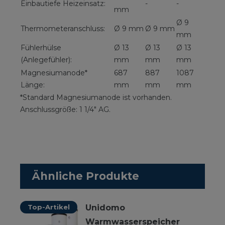
Einbautiefe Heizeinsatz:
-
-
mm
Ø 9
Thermometeranschluss:
Ø 9 mm
Ø 9 mm
mm
Fühlerhülse
Ø 13
Ø 13
Ø 13
(Anlegefühler):
mm
mm
mm
Magnesiumanode*
687
887
1087
Länge:
mm
mm
mm
*Standard Magnesiumanode ist vorhanden.
Anschlussgröße: 1 1/4" AG.
Ähnliche Produkte
Top-Artikel
Unidomo
Warmwasserspeicher