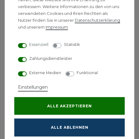
300
400
500
verbessern. Weitere Informationen zu den von uns
Typ:
Liter
Liter
Liter
verwendeten Cookies und Ihren Rechten als
Durchmesser mit
760
810
Nutzer finden Sie in unserer
Daten­schutz­erklärung
660 mm
Isolierung:
mm
mm
und unserem
Impressum
.
1726
1631
1700
Höhe mit Isolierung (D):
mm
mm
mm
Essenziell
Statistik
1845
1777
1860
Kippmaß mit Isolierung:
mm
mm
mm
Zahlungsdienstleister
Anschlussgröße:
1" AG
1" AG
1" AG
Externe Medien
Funktional
Kaltwasser (A):
110 mm
127 mm
110 mm
1586
1469
1529
Warmwasser (C):
Einstellungen
mm
mm
mm
204
205
Rücklauf (WT1):
196 mm
mm
mm
ALLE AKZEPTIEREN
685
Vorlauf (WT1):
646 mm
634 mm
mm
ALLE ABLEHNEN
1022
Rücklauf (WT2):
951 mm
965 mm
mm