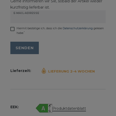
Gerne informieren wir Sie, sobald der Artikel wieder
kurzfristig lieferbar ist.
E-MAIL-ADRESSE
Hiermit bestätige ich, dass ich die
Daten­schutz­erklärung
gelesen
*
habe.
SENDEN
Lieferzeit:
LIEFERUNG 2-4 WOCHEN
EEK:
Produktdatenblatt