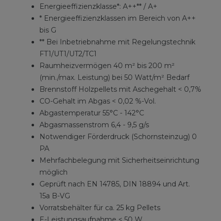
Energieeffizienzklasse*: A++** / A+
* Energieeffizienzklassen im Bereich von A++
bis G
** Bei Inbetriebnahme mit Regelungstechnik
FT1/UT1/UT2/TC1
Raumheizvermögen 40 m² bis 200 m²
(min./max. Leistung) bei 50 Watt/m² Bedarf
Brennstoff Holzpellets mit Aschegehalt < 0,7%
CO-Gehalt im Abgas < 0,02 %-Vol.
Abgastemperatur 55°C - 142°C
Abgasmassenstrom 6,4 - 9,5 g/s
Notwendiger Förderdruck (Schornsteinzug) 0
PA
Mehrfachbelegung mit Sicherheitseinrichtung
möglich
Geprüft nach EN 14785, DIN 18894 und Art.
15a B-VG
Vorratsbehälter für ca. 25 kg Pellets
E-Leistungsaufnahme < 50 W