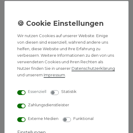
Die wasserführenden Pelletöfen von wodtke haben
einen sehr hohen Wirkungsgrad von bis zu über
90% und entfalten ihr Potential optimal auch in
Kombination mit einer Solaranlage, einer
Photovoltaikanlage oder einer Wärmepumpe. Diese
Wir nutzen Cookies auf unserer Website. Einige
aus energetischer Sicht sehr effizienten
von diesen sind essenziell, während andere uns
Kombinationsmöglichkeiten verschiedener
helfen, diese Website und Ihre Erfahrung zu
Energiequellen können dabei helfen die Heizkosten
verbessern. Weitere Informationen zu den von uns
auf ein Minimum zu reduzieren.
verwendeten Cookies und Ihren Rechten als
Nutzer finden Sie in unserer
Daten­schutz­erklärung
Produktbeschreibung:
und unserem
Impressum
.
patentierte, besonders sichere
Verbrennungstechnik
Essenziell
Statistik
Mikroprozessor gesteuert: Für einen
effektiven Abbrand mit hohem Wirkungsgrad
Zahlungsdienstleister
wird Brennstoff- und Verbrennungsluftmenge
Externe Medien
Funktional
exakt aufeinander abgestimmt.
Laufzeit mit einer Füllung bis zu 50 h
Einstellungen