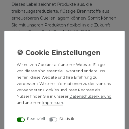
Dieses Label zeichnet Produkte aus, die
treibhausgasreduzierte, flüssige Brennstoffe aus
erneuerbaren Quellen lagern können. Somit können
Sie mit unseren Produkten flexibel in die Zukunft
starten. Green Fuels Ready für HV0100 und
beliebige Mischungen mit Heizöldiesel bis Bio15
Heizöldiesel zugelassen.
Brandschutz inklusive
Wir nutzen Cookies auf unserer Website. Einige
von diesen sind essenziell, während andere uns
Das TANK IM TANK Kunststoff System hat den
helfen, diese Website und Ihre Erfahrung zu
Brandtest bestanden und ist entsprechend
verbessern. Weitere Informationen zu den von uns
zertifiziert (Brandtest MPA Erwitte).
verwendeten Cookies und Ihren Rechten als
Nutzer finden Sie in unserer
Daten­schutz­erklärung
und unserem
Impressum
.
Produkteigenschaften:
Essenziell
Statistik
Doppelwandiges Tanksystem zur Batterie-,