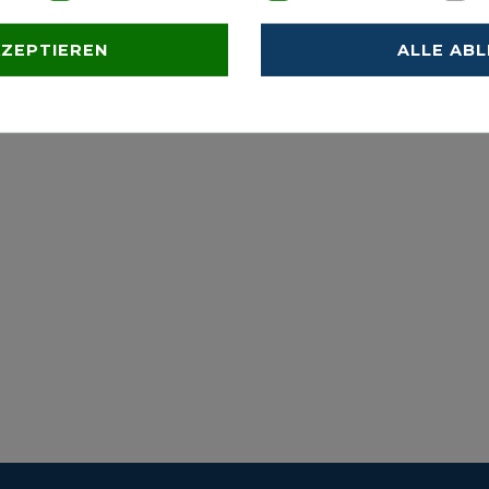
nde G1
KZEPTIEREN
ALLE AB