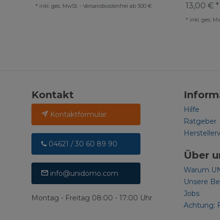
13,00 € *
*
inkl. ges. MwSt.
-
Versandkostenfrei ab 500 €
*
inkl. ges. M
Kontakt
Inform
Hilfe
Kontaktformular
Ratgeber
Hersteller
04621 / 30 60 89 90
Über u
Warum U
info@unidomo.com
Unsere B
Jobs
Montag - Freitag 08:00 - 17:00 Uhr
Achtung: 