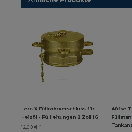
Ähnliche Produkte
Loro X Füllrohrverschluss für
Afriso 
Heizöl - Füllleitungen 2 Zoll IG
Füllsta
Tankanz
12,90 € *