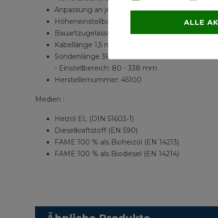
Anpassung an jede Tankgröße, Einschraubgewi
Höheneinstellbar
ALLE A
Bauartzugelassen Z-65.17-182
Kabellänge 1,5 m
Sondenlänge 360 mm
- Einstellbereich: 80 - 338 mm
Herstellernummer: 45100
Medien :
Heizöl EL (DIN 51603-1)
Dieselkraftstoff (EN 590)
FAME 100 % als Bioheizöl (EN 14213)
FAME 100 % als Biodiesel (EN 14214)