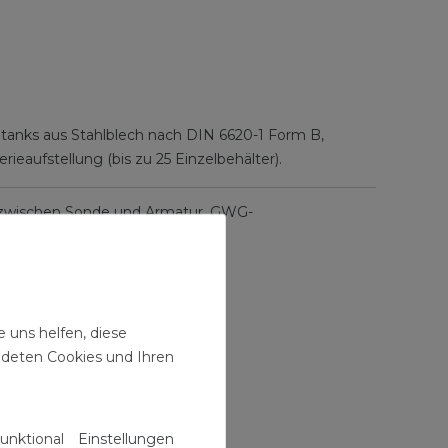
ietanks aus Stahlblech nach DIN 6620-1 Form B,
eaufstellung (bis zu 25 Einzelbehälter).
l zwischen Sonde und Armatur. GWG-
 uns helfen, diese
ndeten Cookies und Ihren
arkeitsnachweis
unktional
Einstellungen