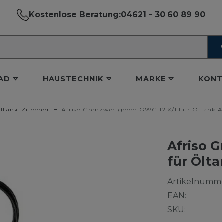
Kostenlose Beratung:
04621 - 30 60 89 90
AD
HAUSTECHNIK
MARKE
KONT
ltank-Zubehör
Afriso Grenzwertgeber GWG 12 K/1 Für Öltank A
Afriso 
für Ölt
Artikelnumme
EAN:
SKU: