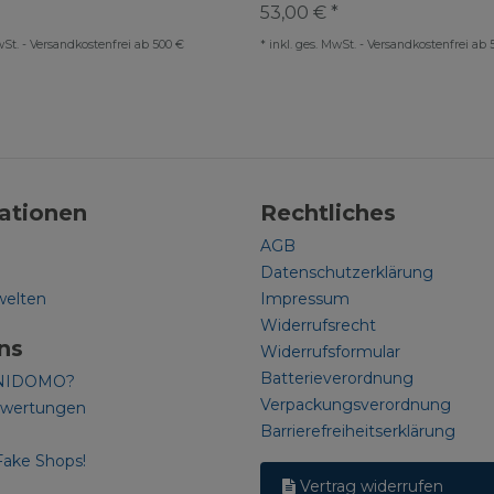
53,00 € *
wSt.
-
Versandkostenfrei ab 500 €
*
inkl. ges. MwSt.
-
Versandkostenfrei ab 
ationen
Rechtliches
AGB
Datenschutzerklärung
welten
Impressum
Widerrufsrecht
ns
Widerrufsformular
Batterieverordnung
NIDOMO?
Verpackungsverordnung
ewertungen
Barrierefreiheitserklärung
Fake Shops!
Vertrag widerrufen