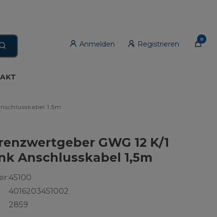
0
Anmelden
Registrieren
AKT
nschlusskabel 1,5m
Grenzwertgeber GWG 12 K/1
ank Anschlusskabel 1,5m
r:
45100
4016203451002
2859