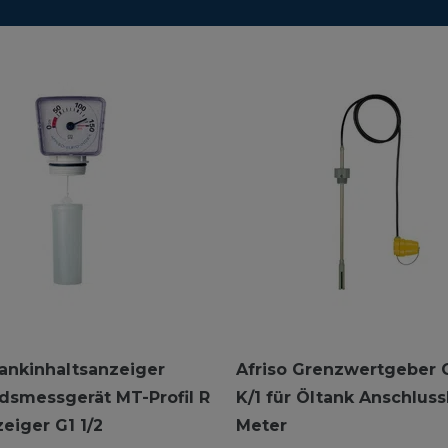
Tankinhaltsanzeiger
Afriso Grenzwertgeber
ndsmessgerät MT-Profil R
K/1 für Öltank Anschluss
eiger G1 1/2
Meter