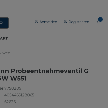
0
Anmelden
Registrieren
AKT
W W551
nn Probeentnahmeventil G
VGW W551
r:
7750209
4054465128065
62626