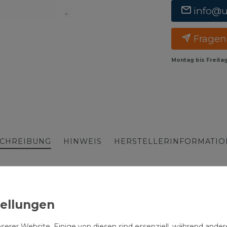
info@
Fragen
Montag bis Freita
CHREIBUNG
HINWEIS
HERSTELLERINFORMATI
 G 3/8", DVGW W551
W551, montierbar in allen Einbaulagen.
serer Website. Einige von diesen sind essenziell, während andere