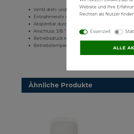
Website und Ihre Erfahru
Ventil dreh- und schwenkbar.
Rechten als Nutzer finden
Entnahmerohr (10 mm) abnehmbar.
Absperrbar durch Innensechskant
Anschluss: 3/8 "
Essenziell
Stat
Betriebsdruck max.: 16 bar
Betriebstemperatur max.: 90 Grad C
ALLE A
Ähnliche Produkte