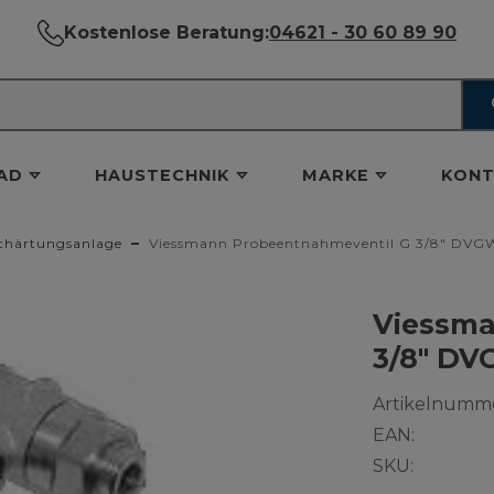
Kostenlose Beratung:
04621 - 30 60 89 90
AD
HAUSTECHNIK
MARKE
KONT
thärtungsanlage
Viessmann Probeentnahmeventil G 3/8" DVG
Viessma
3/8" D
Artikelnumme
EAN:
SKU: