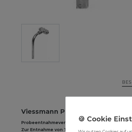
BES
Viessmann Probeentnahmeventil
Probeentnahmeventil DN 10
Zur Entnahme von Trinkwasserproben nach DVGW 
Wir nutzen Cookies auf un