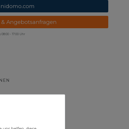
unidomo.com
 & Angebotsanfragen
g
08:00 - 17:00 Uhr
ONEN
 uns helfen, diese