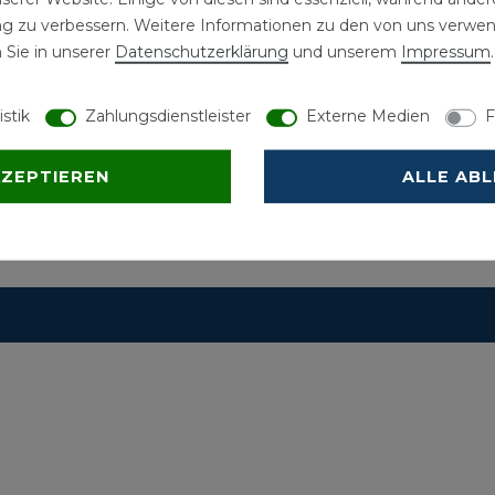
ng zu verbessern. Weitere Informationen zu den von uns verwe
 Sie in unserer
Daten­schutz­erklärung
und unserem
Impressum
.
istik
Zahlungsdienstleister
Externe Medien
F
KZEPTIEREN
ALLE AB