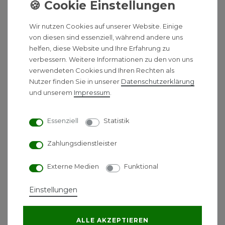
Energieverbrauch senkt.
Wir nutzen Cookies auf unserer Website. Einige
LK 250 TapWaterUnit
von diesen sind essenziell, während andere uns
helfen, diese Website und Ihre Erfahrung zu
Im Gegensatz zur LK 250 TapWaterUnit P verfügt
verbessern. Weitere Informationen zu den von uns
diese über ein thermisches Mischventil, bei dem
verwendeten Cookies und Ihren Rechten als
anstelle einer elektronischen Regelung die
Nutzer finden Sie in unserer
Daten­schutz­erklärung
gewünschte Leitungswassertemperatur eingestellt
und unserem
Impressum
.
wird, gleichzeitig wird die Zulauftemperatur zum
Plattenwärmetauscher geregelt, um diesen vor
Essenziell
Statistik
Kalkablagerungen zu schützen.
Zahlungsdienstleister
Die LK 250 TapWaterUnit besteht aus einem
Plattenwärmetauscher, einer Umwälzpumpe, einem
Externe Medien
Funktional
Durchflusssensor, einem Sicherheitsventil und
einem Mischventil. Die Temperatur des
Einstellungen
Leitungswassers ist zwischen
35 und 65° C
einstellbar. Die Umwälzpumpe ist nur dann in
ALLE AKZEPTIEREN
Betrieb, wenn Leitungswasser benötigt wird, was