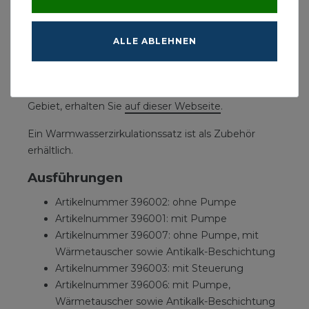
den Energieverbrauch reduziert.
Bei der Auswahl einer Leitungswasserstation ist es
ALLE ABLEHNEN
wichtig,
die Wasserqualität in dem Gebiet zu
kennen
, in dem das Gerät installiert werden soll.
Einen Richtwert für die Wasserhärte in Ihrem
Gebiet, erhalten Sie
auf dieser Webseite
.
Ein Warmwasserzirkulationssatz ist als Zubehör
erhältlich.
Ausführungen
Artikelnummer 396002: ohne Pumpe
Artikelnummer 396001: mit Pumpe
Artikelnummer 396007: ohne Pumpe, mit
Wärmetauscher sowie Antikalk-Beschichtung
Artikelnummer 396003: mit Steuerung
Artikelnummer 396006: mit Pumpe,
Wärmetauscher sowie Antikalk-Beschichtung