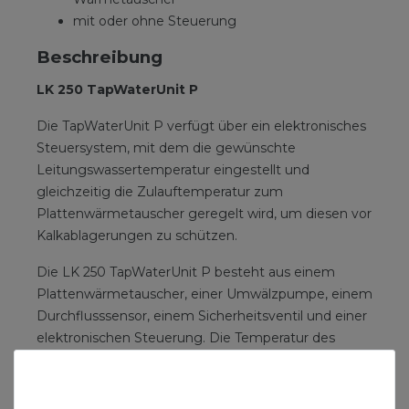
mit oder ohne Steuerung
Beschreibung
LK 250 TapWaterUnit P
Die TapWaterUnit P verfügt über ein elektronisches
Steuersystem, mit dem die gewünschte
Leitungswassertemperatur eingestellt und
gleichzeitig die Zulauftemperatur zum
Plattenwärmetauscher geregelt wird, um diesen vor
Kalkablagerungen zu schützen.
Die LK 250 TapWaterUnit P besteht aus einem
Plattenwärmetauscher, einer Umwälzpumpe, einem
Durchflusssensor, einem Sicherheitsventil und einer
elektronischen Steuerung. Die Temperatur des
Leitungswassers ist zwischen 40 und 65 °C
einstellbar. Die Umwälzpumpe läuft nur, wenn
Warmwasser benötigt wird, was den