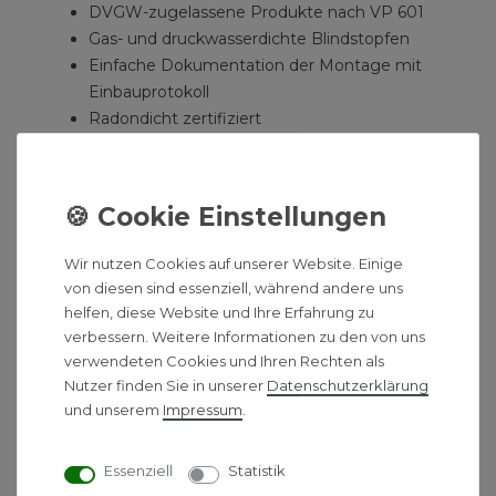
DVGW-zugelassene Produkte nach VP 601
Gas- und druckwasserdichte Blindstopfen
Einfache Dokumentation der Montage mit
Einbauprotokoll
Radondicht zertifiziert
Spätere Relining-Möglichkeit
Kein bauseitiger Dichtheitstest nötig
Technische Daten:
Wir nutzen Cookies auf unserer Website. Einige
Einheit
Werte
von diesen sind essenziell, während andere uns
Wasser:
AD 32, 40, 50 mm
helfen, diese Website und Ihre Erfahrung zu
Strom:
AD 25 – 53 mm
verbessern. Weitere Informationen zu den von uns
2 x 5 – 7 mm, 4 x 7 – 13 mm, 1 x 13 –
verwendeten Cookies und Ihren Rechten als
Telekom:
21 mm
Nutzer finden Sie in unserer
Daten­schutz­erklärung
und unserem
Impressum
.
Mantelrohr:
DN/OD 90 (ID 78)
Länge:
3m, 6m, 10m, 15m oder 25m
Mauerkragen:
DN 100
Essenziell
Statistik