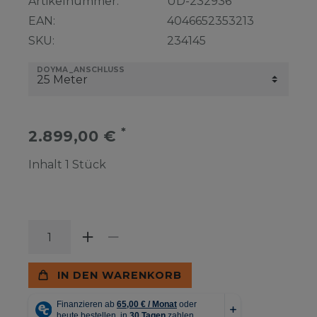
Artikelnummer:
UD-232936
EAN:
4046652353213
SKU:
234145
DOYMA_ANSCHLUSS
*
2.899,00 €
Inhalt
1
Stück
IN DEN WARENKORB