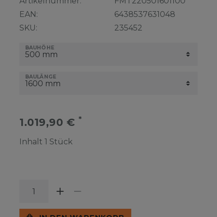
Artikelnummer:
FMT220501601100
EAN:
6438537631048
SKU:
235452
BAUHÖHE
BAULÄNGE
*
1.019,90 €
Inhalt
1
Stück