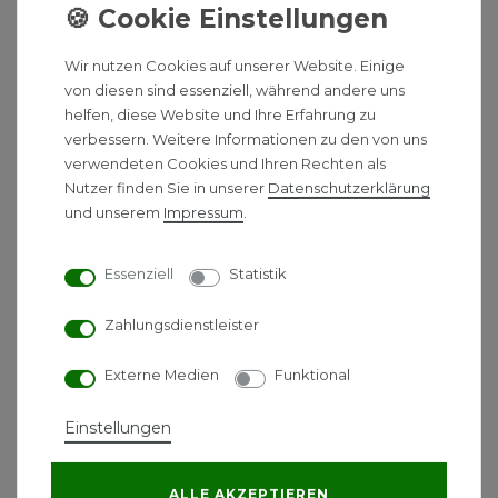
werkseitig montierter Netzschalter gibt dem
Benutzer die Flexibilität, die Ventilatoren
abzuschalten, zum Beispiel während der
Wir nutzen Cookies auf unserer Website. Einige
Sommermonate oder nachts in Schlafräumen.
von diesen sind essenziell, während andere uns
helfen, diese Website und Ihre Erfahrung zu
verbessern. Weitere Informationen zu den von uns
verwendeten Cookies und Ihren Rechten als
Produktbeschreibung:
Nutzer finden Sie in unserer
Daten­schutz­erklärung
Ventil 6-Muffen-Profilheizkörper mit
und unserem
Impressum
.
Gebläseunterstützung
ohne rückseitige Laschen und somit drehbar
Essenziell
Statistik
Fertiglackierter, mit Epoxydharzpulver
beschichteter Heizkörper aus Stahlblech nach
Zahlungsdienstleister
EN 10130
Blechdicke gemäß Anforderungen der EN
Externe Medien
Funktional
442-1
zur Anwendung in
Einstellungen
Warmwasserheizungsanlagen nach DIN 4751.
Entfettet, phosphatiert, tauchgrundiert und
ALLE AKZEPTIEREN