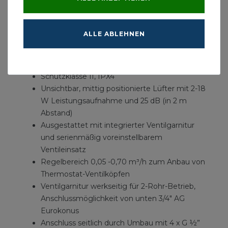
pulverbeschichtet nach DIN 55 900.
Wärmeleistung gemäß EN 16430 und bei
WSP-CERT registriert.
ALLE ABLEHNEN
230 V Stromanschluss mittels eines 1,2 m
langen Kabels mit Eurostecker und
Netzschalter
Schutzklasse II, IPX4
Unsichtbar, mittig positionierte Lüfter mit 2-18
W Leistungsaufnahme und 25 dB (in 2 m
Abstand)
Ausgestattet mit integrierter Ventilgarnitur
und serienmäßig voreinstellbarem
Ventileinsatz
Regelbereich 0,05 -0,70 m³/h zum Anbau von
Thermostat-Ventilköpfen
Ventilgarnitur werkseitig für 2-Rohr-Betrieb,
Anschlussmöglichkeit von unten 3/4" AG
Eurokonus
Anschluss seitlich durch Umbau mit 4 x G ½”