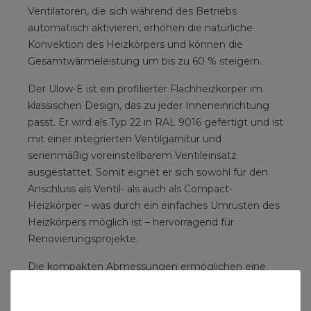
Ventilatoren, die sich während des Betriebs
automatisch aktivieren, erhöhen die natürliche
Konvektion des Heizkörpers und können die
Gesamtwärmeleistung um bis zu 60 % steigern.
Der Ulow-E ist ein profilierter Flachheizkörper im
klassischen Design, das zu jeder Inneneinrichtung
passt. Er wird als Typ 22 in RAL 9016 gefertigt und ist
mit einer integrierten Ventilgarnitur und
serienmäßig voreinstellbarem Ventileinsatz
ausgestattet. Somit eignet er sich sowohl für den
Anschluss als Ventil- als auch als Compact-
Heizkörper – was durch ein einfaches Umrüsten des
Heizkörpers möglich ist – hervorragend für
Renovierungsprojekte.
Die kompakten Abmessungen ermöglichen eine
platzsparende Installation, ohne Beeinträchtigung
der hohen Heizleistung. Ein leicht zugänglicher,