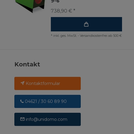
9-6
738,90 € *
*
inkl. ges. MwSt.
-
Versandkostenfrei ab 500 €
Kontakt
Kontaktformular
04621 / 30 60 89 90
info@unidomo.com