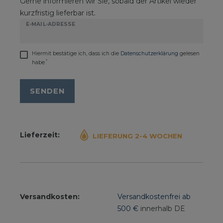
Gerne informieren wir Sie, sobald der Artikel wieder
kurzfristig lieferbar ist.
E-MAIL-ADRESSE
Hiermit bestätige ich, dass ich die
Daten­schutz­erklärung
gelesen
*
habe.
SENDEN
Lieferzeit:
LIEFERUNG 2-4 WOCHEN
Versandkosten:
Versandkostenfrei ab
500 €
innerhalb DE