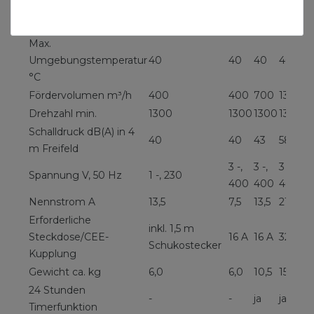
Max.
25
37
38
35
Temperaturerhöhung K
Max.
Umgebungstemperatur
40
40
40
40
°C
Fördervolumen m³/h
400
400
700
1300
Drehzahl min.
1300
1300
1300
1300
Schalldruck dB(A) in 4
40
40
43
58
m Freifeld
3 -,
3 -,
3 -,
Spannung V, 50 Hz
1 -, 230
400
400
400
Nennstrom A
13,5
7,5
13,5
21,7
Erforderliche
inkl. 1,5 m
Steckdose/CEE-
16 A
16 A
32 A
Schukostecker
Kupplung
Gewicht ca. kg
6,0
6,0
10,5
15,5
24 Stunden
-
-
ja
ja
Timerfunktion