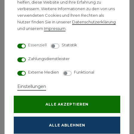
helfen, diese Website und Ihre Erfahrung zu
Lager- und Werkstätten, Kirchen, Versammlungs-
verbessern. Weitere Informationen zu den von uns
räumen.
verwendeten Cookies und Ihren Rechten als
Nutzer finden Sie in unserer
Daten­schutz­erklärung
Vorteile und Merkmale
und unserem
Impressum
.
Für den Nassbereich und Baustellen geeignet
stabiles, verzinktes Stahlblech
Essenziell
Statistik
Wartungs- und Funkstörfrei
Einstellbereich 5 - 35 °C
Zahlungsdienstleister
3 bzw. 4 Stufenschalter, Ventilator, Heizung
50/100 %
Externe Medien
Funktional
Technische Daten
Einstellungen
STH
STH
STH
Typ
STH 3
5
9 T
15 T
ALLE AKZEPTIEREN
Heizleistung kW
3,0
5,0
9,0
15,0
0 -
0 -
0 - 5
Schaltbare Heizleistung
0 - 1,5 - 3
2,5 -
4,5 -
- 10 -
ALLE ABLEHNEN
kW
5
9
15