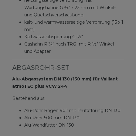
heizungsseitige Verrohrung mit
Wartungshähne G ¾″ x 22 mm mit Winkel-
und Quetschverschraubung
kalt- und warmwasserseitige Verrohrung (15 x 1
mm)
Kaltwasserabsperrung G ½″
Gashahn R ¾″ nach TRGI mit R ½″ Winkel-
und Adapter
ABGASROHR-SET
Alu-Abgassystem DN 130 (130 mm) für Vaillant
atmoTEC plus VCW 244
Bestehend aus:
Alu-Rohr Bogen 90° mit Prüföffnung DN 130
Alu-Rohr 500 mm DN 130
Alu-Wandfutter DN 130