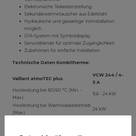
Elektronische Teillasteinstellung
Sekundärwärmetauscher aus Edelstahl
Hydraulische und gasseitige Vorinstallation
möglich
DIA-System mit Symboldisplay
Serviceblende für optimale Zugänglichkeit
Zubehörset für einfache Installation
Technische Daten Kombitherme:
VCW 244 / 4-
Vaillant atmoTEC plus
5 A
Heizleistung bei 80/60 °C (Min. -
9,6 - 24 kW
Max.)
Heizleistung bei Warmwasserbetrieb
24 kW
(Max.)
Wirkungsgrad bei 30 % gem. EN 483
89 %
Wirkungsgrad bei
90 %
Warmwasserbetrieb