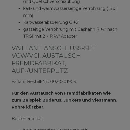
und Quetschverschraubung
kalt- und warmwasserseitige Verrohrung (15 x 1
mm)
Kaltwasserabsperrung G ½″
gasseitige Verrohrung mit Gashahn R ¾″ nach
TRGI mit 2 × R ½″ Adapter
VAILLANT ANSCHLUSS-SET
VCW/VCI. AUSTAUSCH
FREMDFABRIKAT,
AUF-/UNTERPUTZ
Vaillant Bestell-Nr.: 0020201903
Für den Austausch von Fremdfabrikaten wie
zum Beispiel: Buderus, Junkers und Viessmann.
Rohre kürzbar.
Bestehend aus: