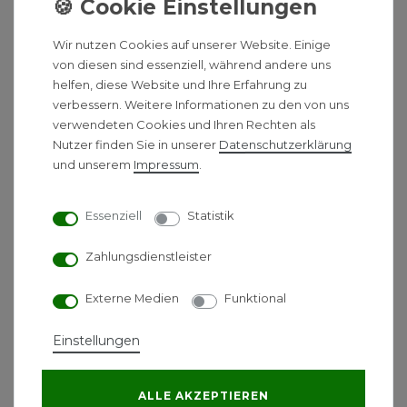
Warmwasserdauerleistung t 30 K
11,5 l/min
Wir nutzen Cookies auf unserer Website. Einige
Warmwasserdauerleistung t 45 K
7,7 l/min
von diesen sind essenziell, während andere uns
Elektr. Leistungsaufnahme bei 30 %
65 W
helfen, diese Website und Ihre Erfahrung zu
Elektr. Leistungsaufnahme bei
95 W
verbessern. Weitere Informationen zu den von uns
Warmwasserbetrieb / Volllast
verwendeten Cookies und Ihren Rechten als
Anschlusswert bei Erdgas E
2,8 m³/h
Nutzer finden Sie in unserer
Daten­schutz­erklärung
Anschlusswert bei Erdgass LL
3,3 m³/h
und unserem
Impressum
.
Abgasmassenstrom (Min. / Nenn.)
15 / 18,5 g/s
Abgastemperatur (Min. / Max. bei 80
Essenziell
Statistik
90 / 130 °C
/ 60°C)
800 / 440 /
Zahlungsdienstleister
Abmessungen (Höhe / Breite / Tiefe)
360 mm
Externe Medien
Funktional
Gewicht
44 kg
Klasse der Raumheizungs-
C
Einstellungen
Energieeffizienz
Klasse der Warmwasserbereitungs-
B
Energieeffizienz
ALLE AKZEPTIEREN