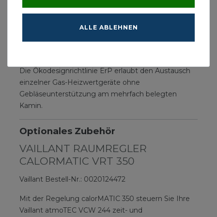
Vaillant Bestell-Nummern
Erdgas E/H:
0010017847
Erdgas LL/L:
0010017846
ALLE ABLEHNEN
Rahmenrichtlinien für den Austausch von
Heizwertgeräten
Die Ökodesignrichtlinie ErP erlaubt den Austausch
einzelner Gas-Heizwertgeräte ohne
Gebläseunterstützung am mehrfach belegten
Kamin.
Optionales Zubehör
VAILLANT RAUMREGLER
CALORMATIC VRT 350
Vaillant Bestell-Nr.: 0020124472
Mit der Regelung calorMATIC 350 steuern Sie Ihre
Vaillant atmoTEC VCW 244 zeit- und