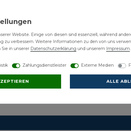
CHREIBUNG
HINWEIS
HERSTELLERINFORMATI
serer Website. Einige von diesen sind essenziell, während andere
ng zu verbessern. Weitere Informationen zu den von uns verwe
r 16x2 mm 6 bar für die Heizkörpera
 Sie in unserer
Daten­schutz­erklärung
und unserem
Impressum
.
istik
Zahlungsdienstleister
Externe Medien
F
KZEPTIEREN
ALLE AB