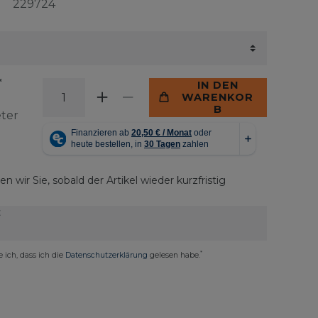
229724
*
IN DEN
WARENKOR
B
ter
n wir Sie, sobald der Artikel wieder kurzfristig
E
*
e ich, dass ich die
Daten­schutz­erklärung
gelesen habe.