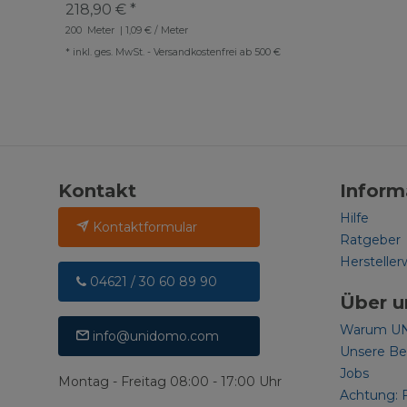
218,90 € *
200
Meter
| 1,09 € / Meter
*
inkl. ges. MwSt.
-
Versandkostenfrei ab 500 €
Kontakt
Inform
Hilfe
Kontaktformular
Ratgeber
Hersteller
04621 / 30 60 89 90
Über u
Warum U
info@unidomo.com
Unsere B
Jobs
Montag - Freitag 08:00 - 17:00 Uhr
Achtung: 