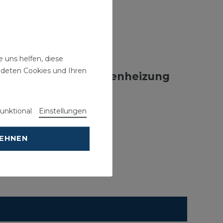
ONEN
 uns helfen, diese
ndeten Cookies und Ihren
nbindung und Fußbodenheizung
unktional
Einstellungen
LEHNEN