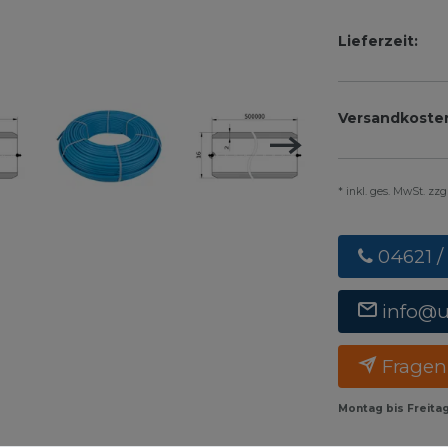
Lieferzeit:
Versandkoste
* inkl. ges. MwSt. zz
04621 /
info@
Fragen
Montag bis Freita