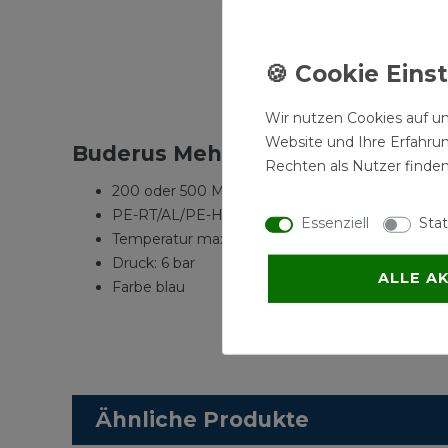
BES
Wir nutzen Cookies auf un
Website und Ihre Erfahru
Buderus Mehrschicht-Verbundroh
Rechten als Nutzer finden
200 oder 500 Meter, bitte auswählen
PE-RT/AL/PE-HD
Essenziell
Stat
Temperatur max. 60°C
Druck: 6 bar
ALLE A
Farbe blau
Ähnliche Produkte