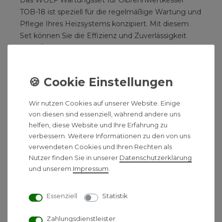
Das WOLF Wartungsset für Ölbrennwertkessel
TOB-18 ist speziell für die regelmäßige Wartung und
Pflege Ihres Heizsystems konzipiert. Mit diesem
Set können Sie die Effizienz und Zuverlässigkeit
Ihres Ölbrennwertkessels sicherstellen und seine
Lebensdauer verlängern.
Paket bestehend aus:
1 Öldüse TOB-18
Wir nutzen Cookies auf unserer Website. Einige
von diesen sind essenziell, während andere uns
1 O-Ring Ø 320 x 8
helfen, diese Website und Ihre Erfahrung zu
1 O-Ring Ø 132 x 4
verbessern. Weitere Informationen zu den von uns
1 Siliconfett 10 Gramm-Tube
verwendeten Cookies und Ihren Rechten als
1 Filtereinsatz Ölfilter TOB 5-20μm
Nutzer finden Sie in unserer
Daten­schutz­erklärung
1 Dichtung Luftdüse TOB
und unserem
Impressum
.
1 Zündelektroden-Set TOB
1 Wartungsanleitung TOB-18
Essenziell
Statistik
Vorteile:
Zahlungsdienstleister