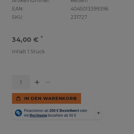
Artikelnummer:
8615811
EAN:
4045013399396
SKU:
231727
*
34,00 €
Inhalt
1
Stück
IN DEN WARENKORB