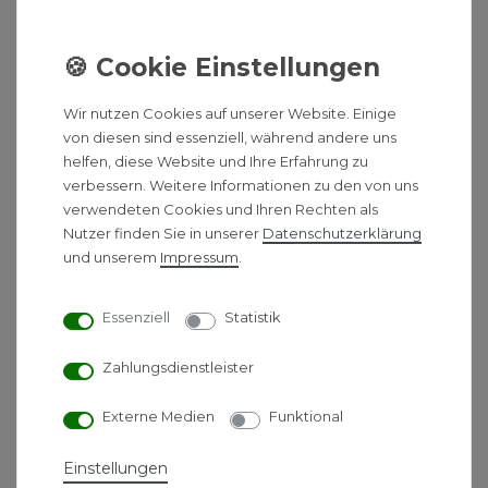
Der WOLF Durchflussmengenregler ist speziell für
die CGB-2K 11/24 Kombitherme konzipiert und
ermöglicht eine präzise Regelung der
Durchflussmenge. Mit diesem Regler können Sie
Wir nutzen Cookies auf unserer Website. Einige
die Effizienz und Leistung Ihrer Heizungsanlage
von diesen sind essenziell, während andere uns
helfen, diese Website und Ihre Erfahrung zu
optimieren und an individuelle Bedürfnisse
verbessern. Weitere Informationen zu den von uns
anpassen.
verwendeten Cookies und Ihren Rechten als
Nutzer finden Sie in unserer
Daten­schutz­erklärung
Paket bestehend aus:
und unserem
Impressum
.
1 Regler in 7/9/12 Liter
1 Verschlussstopfen
Essenziell
Statistik
1 Klammer
1 Silikonfett
Zahlungsdienstleister
Externe Medien
Funktional
Vorteile:
Flexibilität: Der verstellbare
Einstellungen
Durchflussmengenregler ermöglicht eine