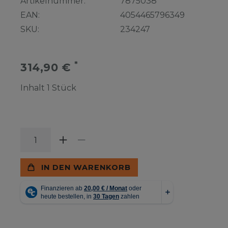
Artikelnummer:
7875038
EAN:
4054465796349
SKU:
234247
*
314,90 €
Inhalt
1
Stück
IN DEN WARENKORB