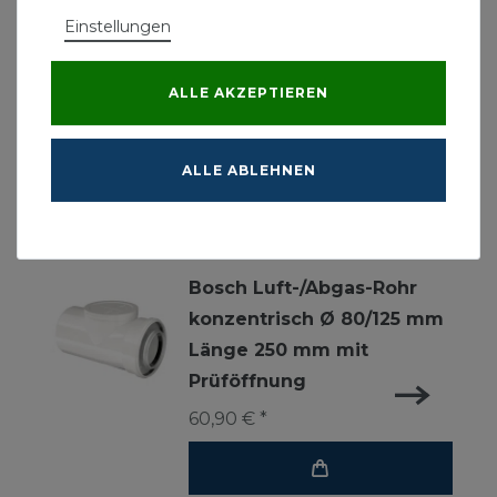
- Material Polypropylen
Einstellungen
- Max. 120 Grad C
- Max. 5000 Pa
ALLE AKZEPTIEREN
ALLE ABLEHNEN
Ähnliche Produkte
Bosch Luft-/Abgas-Rohr
konzentrisch Ø 80/125 mm
Länge 250 mm mit
Prüföffnung
60,90 € *