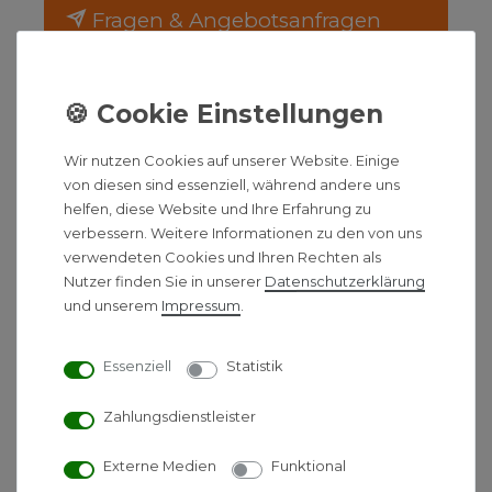
Fragen & Angebotsanfragen
Montag bis Freitag
08:00 - 17:00 Uhr
BESCHREIBUNG
Wir nutzen Cookies auf unserer Website. Einige
von diesen sind essenziell, während andere uns
helfen, diese Website und Ihre Erfahrung zu
HINWEIS
verbessern. Weitere Informationen zu den von uns
verwendeten Cookies und Ihren Rechten als
DOKUMENTE
Nutzer finden Sie in unserer
Daten­schutz­erklärung
und unserem
Impressum
.
HERSTELLERINFORMATIONEN
Essenziell
Statistik
Bosch / Buderus PP-Abgasrohr
Zahlungsdienstleister
Ø 80 mm, Länge 1 m
Externe Medien
Funktional
- Effektivlänge 950 mm