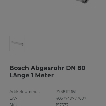
Bosch Abgasrohr DN 80
Länge 1 Meter
Artikelnummer:
7738112651
EAN:
4057749777607
SKU:
157577