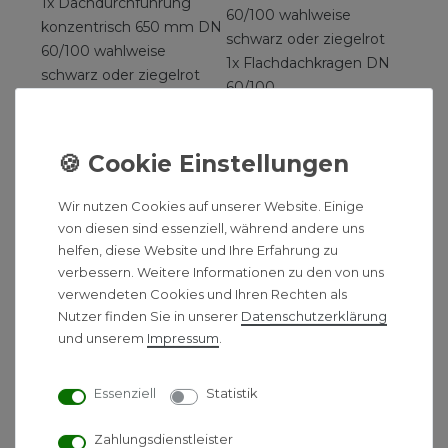
1x Dachdurchführung
60/100 wahlweise
konzentrisch 650 mm DN
schwarz oder ziegelrot
60/100 wahlweise
1x Flachdachkragen DN
schwarz oder ziegelrot
60/100
1x Flachdachkragen DN
1x Kontroll-Rohr
60/100
konzentrisch DN 60/100
1x Kontroll-Rohr
1x Verbindungsrohr
konzentrisch DN 60/100
kürzbar, konzentrisch 500
mm
Wir nutzen Cookies auf unserer Website. Einige
von diesen sind essenziell, während andere uns
DN 60/100
helfen, diese Website und Ihre Erfahrung zu
verbessern. Weitere Informationen zu den von uns
Lieferumfang 2 m
verwendeten Cookies und Ihren Rechten als
Paket:
Nutzer finden Sie in unserer
Daten­schutz­erklärung
Lieferumfang 1,5 m
1x Dachdurchführung
und unserem
Impressum
.
Paket:
konzentrisch 650 mm DN
1x Dachdurchführung
60/100 wahlweise
Essenziell
Statistik
konzentrisch 650 mm DN
schwarz oder ziegelrot
60/100 wahlweise
1x Flachdachkragen DN
Zahlungsdienstleister