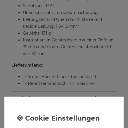
Schutzart: IP 21
Überlastschutz: Temperatursicherung
Leitungsart und Querschnitt: starre und
flexible Leitung, 1,0–1,5 mm²
Gewicht: 131 g
Installation: In Gerätedosen mit einer Tiefe ab
35 mm und einem Geräteschraubenabstand
von 60 mm
Lieferumfang:
1x Smart Home Raum-Thermostat II
1x Benutzerhandbuch in 11 Sprachen
Technischen Daten zum Bosch
Smart Home Heizkörperthermostat
II:
Das Heizkörperthermostat ermöglicht Ihnen, Ihre