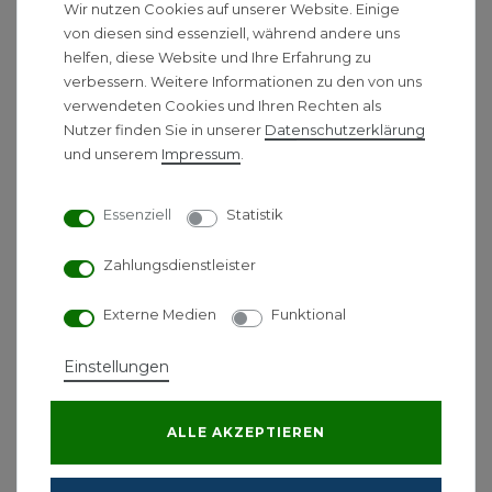
Heizungssteuerung effizient zu gestalten. Durch
Wir nutzen Cookies auf unserer Website. Einige
die smarte Regelung heizen Sie nur, wenn es
von diesen sind essenziell, während andere uns
notwendig ist, und können so Energiekosten
helfen, diese Website und Ihre Erfahrung zu
einsparen
verbessern. Weitere Informationen zu den von uns
verwendeten Cookies und Ihren Rechten als
Technische Daten:
Nutzer finden Sie in unserer
Daten­schutz­erklärung
und unserem
Impressum
.
Gerätebezeichnung: BTH-RA
Gewicht ohne Batterien: ca. 150 g
Essenziell
Statistik
Abmessungen (B × H × T): 87 x 51 x 51 mm
Ventilanschluss: M30 × 1,5 mm
Zahlungsdienstleister
Batterie: 2 × LR6/Mignon/AA (2x AA im
Lieferumfang enthalten)*.
Externe Medien
Funktional
Batterielebensdauer: ca. 2 Jahre
Stromaufnahme: max. 220 mA
Einstellungen
Funkfrequenz: 2,4 – 2,4835 GHz
Funk-Freifeldreichweite: > 50 m
Schutzklasse: IP 20
ALLE AKZEPTIEREN
Umgebungstemperatur: 0 °C bis 50 °C
Luftfeuchtigkeit: 5 % bis 80 %