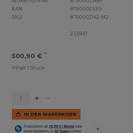
Artikelnummer:
8750002388-
EAN:
8750002330-
SKU:
8750002142-M2
233947
*
500,90 €
Inhalt
1
Stück
IN DEN WARENKORB