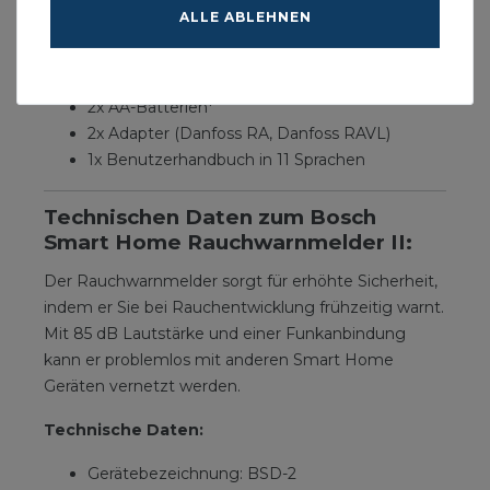
ALLE ABLEHNEN
Lieferumfang:
1x Heizkörper-Thermostat
2x AA-Batterien*
2x Adapter (Danfoss RA, Danfoss RAVL)
1x Benutzerhandbuch in 11 Sprachen
Technischen Daten zum Bosch
Smart Home Rauchwarnmelder II:
Der Rauchwarnmelder sorgt für erhöhte Sicherheit,
indem er Sie bei Rauchentwicklung frühzeitig warnt.
Mit 85 dB Lautstärke und einer Funkanbindung
kann er problemlos mit anderen Smart Home
Geräten vernetzt werden.
Technische Daten:
Gerätebezeichnung: BSD-2