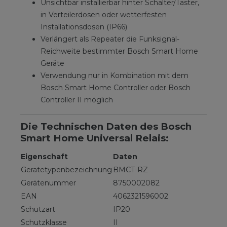
Unsichtbar installierbar hinter Schalter/Taster,
in Verteilerdosen oder wetterfesten
Installationsdosen (IP66)
Verlängert als Repeater die Funksignal-
Reichweite bestimmter Bosch Smart Home
Geräte
Verwendung nur in Kombination mit dem
Bosch Smart Home Controller oder Bosch
Controller II möglich
Die Technischen Daten des Bosch
Smart Home Universal Relais:
Eigenschaft
Daten
Geratetypenbezeichnung
BMCT-RZ
Gerätenummer
8750002082
EAN
4062321596002
Schutzart
IP20
Schutzklasse
II