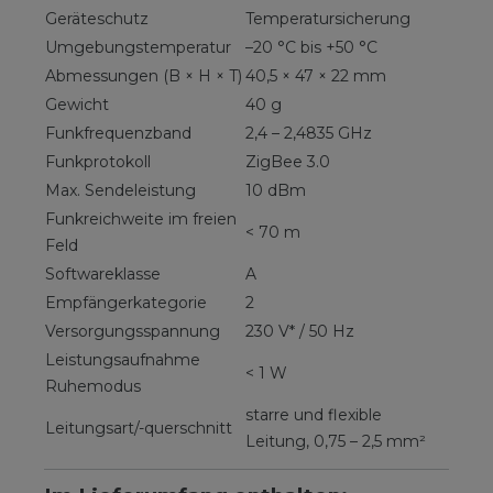
Geräteschutz
Temperatursicherung
Umgebungstemperatur
–20 °C bis +50 °C
Abmessungen (B × H × T)
40,5 × 47 × 22 mm
Gewicht
40 g
Funkfrequenzband
2,4 – 2,4835 GHz
Funkprotokoll
ZigBee 3.0
Max. Sendeleistung
10 dBm
Funkreichweite im freien
< 70 m
Feld
Softwareklasse
A
Empfängerkategorie
2
Versorgungsspannung
230 V* / 50 Hz
Leistungsaufnahme
< 1 W
Ruhemodus
starre und flexible
Leitungsart/-querschnitt
Leitung, 0,75 – 2,5 mm²