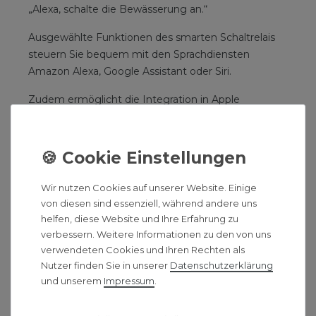
„Alexa, schalte die Bewässerung an.“
Ausgewählte Funktionen des smarten Schaltrelais
steuern Sie bequem mit den Sprachdiensten
Amazon Alexa, Google Assistant oder Siri.
Zudem ermöglicht die Integration in Apple
HomeKit®, Amazon und Google Home die
Kombination mit kompatiblen Geräten von weiteren
Herstellern.
Repeater- & Schutzfunktion:
Wir nutzen Cookies auf unserer Website. Einige
von diesen sind essenziell, während andere uns
Genießen Sie zusätzliche Sicherheit durch folgende
helfen, diese Website und Ihre Erfahrung zu
integrierte Schutzfunktionen:
verbessern. Weitere Informationen zu den von uns
verwendeten Cookies und Ihren Rechten als
Überhitzungs-Schutz:
Überwacht stetig die
Nutzer finden Sie in unserer
Daten­schutz­erklärung
Gerätetemperatur, schaltet bei Überhitzung
und unserem
Impressum
.
automatisch ab und informiert Sie via App.
Kindersicherung:
Lässt Sie die manuelle