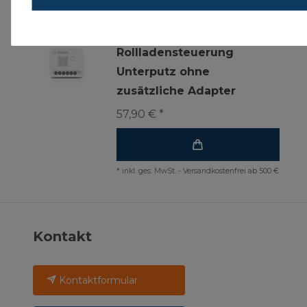
*
inkl. ges. MwSt.
-
Versandkostenfrei ab 500 €
Bosch Smart Home Licht /
Rollladensteuerung
Unterputz ohne
zusätzliche Adapter
57,90 € *
*
inkl. ges. MwSt.
-
Versandkostenfrei ab 500 €
Kontakt
Kontaktformular