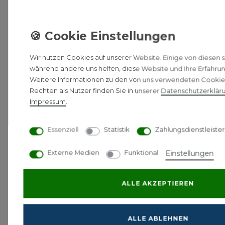
Einfache Inbetriebnahme über App-Anleitung.
Integrierbar in Apple HomeKit.
Nur in Kombination mit Bosch Smart Home
Controller nutzbar.
Wir nutzen Cookies auf unserer Website. Einige von diesen si
während andere uns helfen, diese Website und Ihre Erfahrun
Weitere Informationen zu den von uns verwendeten Cookie
Rechten als Nutzer finden Sie in unserer
Daten­schutz­erklär
Impressum
.
Zubehör
Essenziell
Statistik
Zahlungsdienstleister
Bosch Smart Home Raum-
Externe Medien
Funktional
Einstellungen
Thermostat II
Batteriebetrieb
ALLE AKZEPTIEREN
61,90 € *
ALLE ABLEHNEN