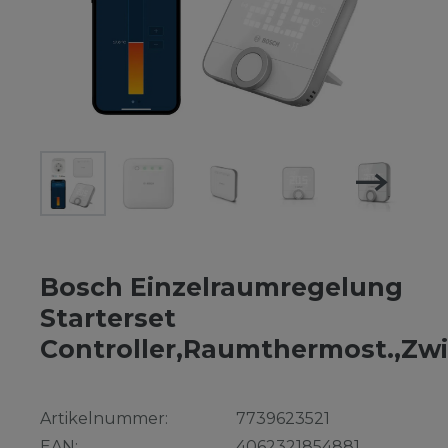
Bosch Einzelraumregelung
Starterset
Controller,Raumthermost.,Zw
Artikelnummer:
7739623521
EAN:
4062321854881