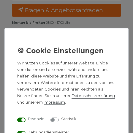
Fragen & Angebotsanfragen
Montag bis Freitag
08:00 - 17:00 Uhr
BESCHREIBUNG
HINWEIS
Wir nutzen Cookies auf unserer Website. Einige
von diesen sind essenziell, während andere uns
helfen, diese Website und Ihre Erfahrung zu
HERSTELLERINFORMATIONEN
verbessern. Weitere Informationen zu den von uns
verwendeten Cookies und Ihren Rechten als
ZUSÄTZLICHE ARTIKELTEXTE
Nutzer finden Sie in unserer
Daten­schutz­erklärung
und unserem
Impressum
.
Pluggit Übergang EVAD1 /
Essenziell
Statistik
PKR75 (Muffe / Muffe) inkl.
Dichtungsgummiring (1 St.
Zahlungsdienstleister