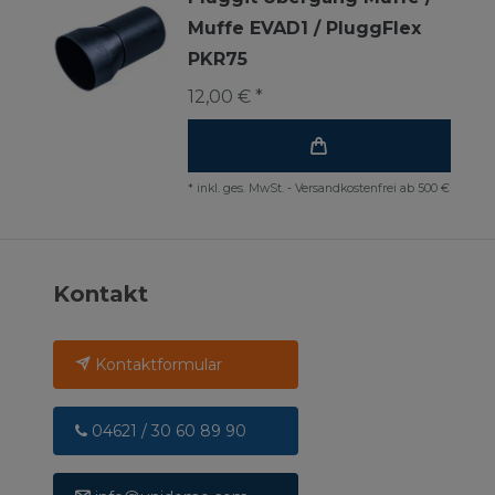
Muffe EVAD1 / PluggFlex
PKR75
12,00 € *
*
inkl. ges. MwSt.
-
Versandkostenfrei ab 500 €
Kontakt
Kontaktformular
04621 / 30 60 89 90