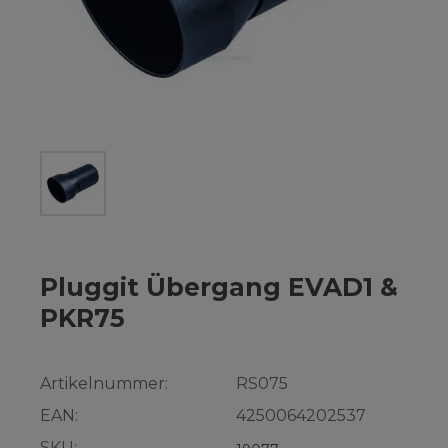
Pluggit Übergang EVAD1 &
PKR75
Artikelnummer:
RS075
EAN:
4250064202537
SKU: