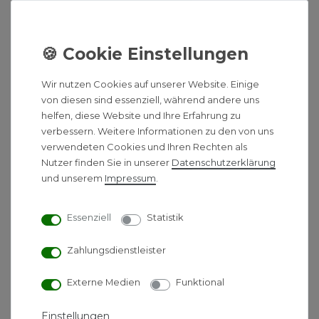
Fragen & Angebotsanfragen
Montag bis Freitag
08:00 - 17:00 Uhr
Wir nutzen Cookies auf unserer Website. Einige
von diesen sind essenziell, während andere uns
BESCHREIBUNG
helfen, diese Website und Ihre Erfahrung zu
verbessern. Weitere Informationen zu den von uns
verwendeten Cookies und Ihren Rechten als
HINWEIS
Nutzer finden Sie in unserer
Daten­schutz­erklärung
und unserem
Impressum
.
HERSTELLERINFORMATIONEN
Essenziell
Statistik
ZUSÄTZLICHE ARTIKELTEXTE
Zahlungsdienstleister
Pluggit Ersatzfilter für AB95
Externe Medien
Funktional
ISO Coarse 45 % (G3 EN779) lang, 2 Stück
Einstellungen