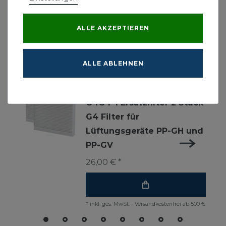
ALLE AKZEPTIEREN
Ähnliche Produkte
ALLE ABLEHNEN
Pluggit PluggPlan PP-
G4G4-1 Ersatzfilter 2 Stück
G4 Filter für
Lüftungsgeräte PP-GH und
PP-GV
26,00 € *
*
inkl. ges. MwSt.
-
Versandkostenfrei ab 500 €