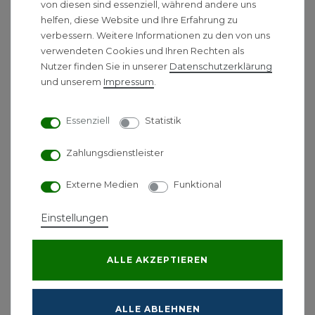
Wandkonsole WKM-500
von diesen sind essenziell, während andere uns
helfen, diese Website und Ihre Erfahrung zu
Geeignet für Klimageräte vom Typ
verbessern. Weitere Informationen zu den von uns
ML 525 DC
verwendeten Cookies und Ihren Rechten als
FÜR DIE SICHERE
Nutzer finden Sie in unserer
Daten­schutz­erklärung
und unserem
Impressum
.
GERÄTEBEFESTIGUNG AN DER
AUSSENWAND. KLIMAGERÄTE D
ER SERIE MALAGA 525 DC
Essenziell
Statistik
Zahlungsdienstleister
Externe Medien
Funktional
Zubehör
Einstellungen
Remko Inverter Split-
ALLE AKZEPTIEREN
Klimaanlage ML 525 DC 5,3
kW
ALLE ABLEHNEN