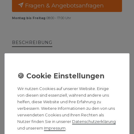
Fragen & Angebotsanfragen
Montag bis Freitag
08:00 - 17:00 Uhr
BESCHREIBUNG
HINWEIS
HERSTELLERINFORMATIONEN
Wir nutzen Cookies auf unserer Website. Einige
von diesen sind essenziell, während andere uns
Viessmann Aqua Leckage
helfen, diese Website und Ihre Erfahrung zu
Sensor
verbessern. Weitere Informationen zu den von uns
verwendeten Cookies und Ihren Rechten als
Vitoset Aqua Leckagesensor
Nutzer finden Sie in unserer
Daten­schutz­erklärung
und unserem
Impressum
.
Optionales Zubehör: In Kombination mit Vitoset