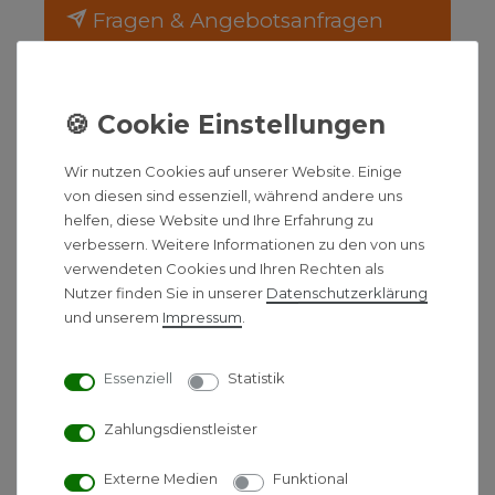
Fragen & Angebotsanfragen
Montag bis Freitag
08:00 - 17:00 Uhr
BESCHREIBUNG
Wir nutzen Cookies auf unserer Website. Einige
von diesen sind essenziell, während andere uns
HINWEIS
helfen, diese Website und Ihre Erfahrung zu
verbessern. Weitere Informationen zu den von uns
HERSTELLERINFORMATIONEN
verwendeten Cookies und Ihren Rechten als
Nutzer finden Sie in unserer
Daten­schutz­erklärung
und unserem
Impressum
.
Grünbeck Anschlusswinkel
Essenziell
Statistik
90Grad-1 Zoll 1 Paar
Zahlungsdienstleister
für enge Baupositionen. Die Anschluss-
schläuche können wesentlich enger an der Anlage
Externe Medien
Funktional
entlang geführt werden. Die An-