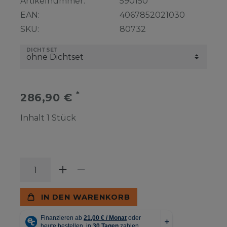
Artikelnummer:
590150
EAN:
4067852021030
SKU:
80732
DICHTSET
*
286,90 €
Inhalt
1
Stück
IN DEN WARENKORB