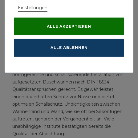
70 x 70 bis 150 x 180 cm
Einstellungen
Duschwannen Dichtset (optional), bitte
ALLE AKZEPTIEREN
auswählen
Das Abdichtungsset für optimale Abdichtung der
Duschwanne zur Wand.
ALLE ABLEHNEN
Dieses Dichtset bietet mit seinen Komponenten ein
perfekt abgestimmtes System für eine
normgerechte und schallisolierende Installation von
aufgesetzten Duschwannen nach DIN 18534.
Qualitätsansprüchen gerecht. Es gewährleistet
einen dauerhaften Schutz vor Nässe und bietet
optimalen Schallschutz. Undichtigkeiten zwischen
Wannenrand und Wand, wie sie oft bei Silikonfugen
auftreten, gehören der Vergangenheit an. Viele
unabhängige Institute bestätigten bereits die
Qualität der Abdichtung.