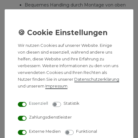
Bequemes Handling durch Montage von oben
Ausgleich von Unebenheiten durch
federgelagerte und klebefixierte Stife
Einfache Verstellbarkeit der Länge
Keine Bohrung in der Wand - Befestigung am
Boden
Wir nutzen Cookies auf unserer Website. Einige
Besonders geeignet in der Sanierung bei
von diesen sind essenziell, während andere uns
unebenen Böden
helfen, diese Website und Ihre Erfahrung zu
Spezielle Rahmen für Acryl- und Marmor-
verbessern. Weitere Informationen zu den von uns
Polymer Duschwannen
verwendeten Cookies und Ihren Rechten als
Mittenabstützung mit Easy-Lift
Nutzer finden Sie in unserer
Daten­schutz­erklärung
Einfach Leine ziehen und die
und unserem
Impressum
.
Mittenabstützung passt sich wie von alleine an
Essenziell
Statistik
Zahlungsdienstleister
Technische Daten:
Externe Medien
Funktional
Höhenverstellbar von 12 bis 17 cm