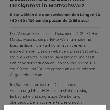
Designrost in Mattschwarz
Bitte wählen Sie oben zwischen den Längen 70
/ 80 / 90 / 100 cm die passende Größe aus!
Das Verosan Komplettset Duschrinne DR2 LECH in
Mattschwarz ist die perfekte Wahl für moderne
Duschanlagen, die Funktionalität mit einem
ansprechenden Design verbinden. Dieses Set setzt
stilvolle Akzente in Ihrem Badezimmer und passt
sich dank der verfügbaren Längen von 70 cm, 80
cm, 90 cm und 100 cm optimal an die räumlichen
Gegebenheiten an.
Im Set enthalten ist eine Duschrinne der
Ausführung DR2 LECH, die durch ihre niedrige
Einbauhöhe und sorgfältige Verarbeitung
überzeugt. Der mitgelieferte Designrost in
mattschwarz verleiht der Duschrinne ein modernes,