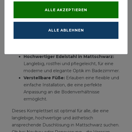
Farbe:
Mattschwarz
ALLE AKZEPTIEREN
Vorteile des Verosan Komplettsets
DR2 LECH in Mattschwarz:
ALLE ABLEHNEN
Niedrige Einbauhöhe:
Ideal für
Renovierungen und Neubauten, insbesondere
bei begrenztem Platzangebot.
Hochwertiger Edelstahl in Mattschwarz:
Langlebig, rostfrei und pflegeleicht, für eine
moderne und elegante Optik im Badezimmer.
Verstellbare Füße:
Erlauben eine flexible und
einfache Installation, die eine perfekte
Anpassung an die Bodenverhältnisse
ermöglicht.
Dieses Komplettset ist optimal für alle, die eine
langlebige, hochwertige und ästhetisch
ansprechende Duschlösung in Mattschwarz suchen.