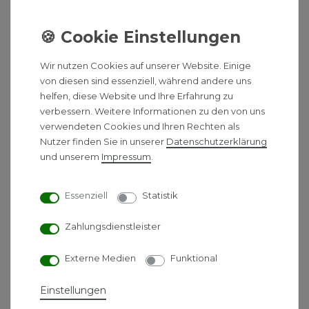
edles Aussehen, das perfekt in zeitgemäße
Badgestaltungen passt. Zudem sorgt der
Geruchsverschluss dafür, dass unerwünschte
Gerüche ferngehalten werden, während das
Wir nutzen Cookies auf unserer Website. Einige
Dichtvlies für eine sichere und dauerhafte
von diesen sind essenziell, während andere uns
Abdichtung sorgt.
helfen, diese Website und Ihre Erfahrung zu
verbessern. Weitere Informationen zu den von uns
Die höhenverstellbaren Füße ermöglichen eine
verwendeten Cookies und Ihren Rechten als
flexible Anpassung der Duschrinne an die
Nutzer finden Sie in unserer
Daten­schutz­erklärung
Einbausituation, was eine präzise und passgenaue
und unserem
Impressum
.
Installation erleichtert.
Essenziell
Statistik
Technische Daten:
Zahlungsdienstleister
Ablaufleistung:
0,4 - 0,5 l/s (gemäß DIN
EN1253)
Externe Medien
Funktional
Längen:
70 cm, 80 cm, 90 cm, 100 cm
(wählbar)
Einstellungen
Höhenverstellung:
Durch verstellbare Füße