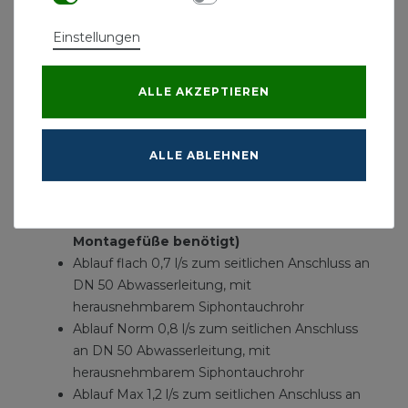
aus poliertem Edelstahl zum Einlegen in den
Einstellungen
Rinnenkörper
belastbar nach Belastungsklasse K3 - Prüflast
300 kg
ALLE AKZEPTIEREN
TECEdrainline Abläufe
Ablauf superflach 0,5L/s zum seitlichen
ALLE ABLEHNEN
Anschluss an DN 40 Abwasserleitung, mit
herausnehmbarem Siphontauchrohr
(Für diesen Ablauf werden keine
Montagefüße benötigt)
Ablauf flach 0,7 l/s zum seitlichen Anschluss an
DN 50 Abwasserleitung, mit
herausnehmbarem Siphontauchrohr
Ablauf Norm 0,8 l/s zum seitlichen Anschluss
an DN 50 Abwasserleitung, mit
herausnehmbarem Siphontauchrohr
Ablauf Max 1,2 l/s zum seitlichen Anschluss an