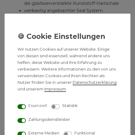
die glasfaserverstärkte Kunststoff-Hartschale
werkseitig angebrachter Seal System
Dichtmanschette zur bauseitigen
Einarbeitung in die flüssige oder
bahnenförmige Verbundabdichtung
Bauzeitschutz mit Originalitätssiegel für
Edelstahlrinne und Seal System
Wir nutzen Cookies auf unserer Website. Einige
Dichtmanschette
von diesen sind essenziell, während andere uns
Aufnahme zur Montage von optionalen
helfen, diese Website und Ihre Erfahrung zu
Montagefüßen und zur Verankerung im
verbessern. Weitere Informationen zu den von uns
Estrich
verwendeten Cookies und Ihren Rechten als
Nutzer finden Sie in unserer
Daten­schutz­erklärung
mittigem Rinnenstutzen zum Anschluss des
und unserem
Impressum
.
Ablaufs
innerem Gefälle zur Verbesserung des
Wasserabflusses und Selbstreinigungseffektes
Essenziell
Statistik
Schallschutzstreifen
Tauchrohrdichtung
Zahlungsdienstleister
Designrost Basic
Externe Medien
Funktional