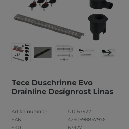
Tece Duschrinne Evo
Drainline Designrost Linas
Artikelnummer:
UD-67927
EAN:
4250698837976
SKU:
67927