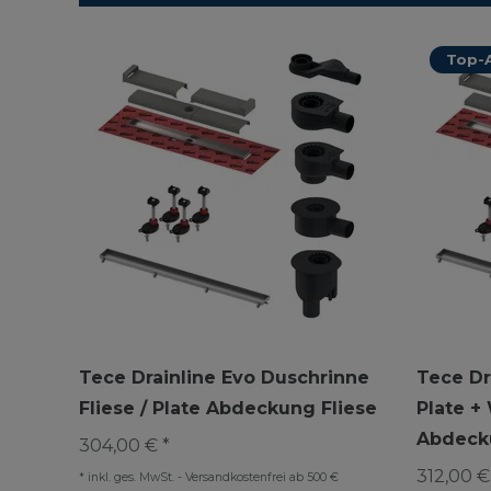
Top-A
Tece Drainline Evo Duschrinne
Tece Dr
Fliese / Plate Abdeckung Fliese
Plate +
Abdecku
304,00 € *
312,00 €
*
inkl. ges. MwSt.
-
Versandkostenfrei ab 500 €