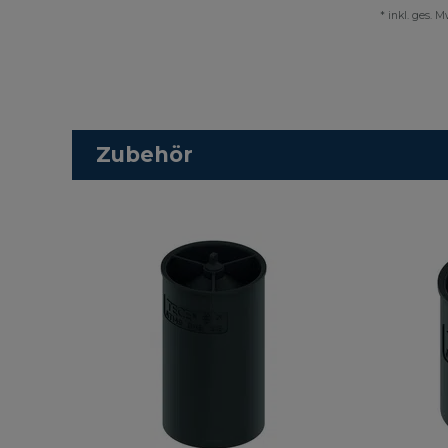
*
inkl. ges. M
Zubehör