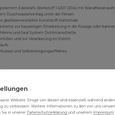
liertem Edelstahl, Werkstoff 1.4301 (304) mit Wandfliesenaufl
rem Duschwassereintrag unter die Fliesen
 glasfaserverstärkte Kunststoff-Hartschale
chette zur bauseitigen Einarbeitung in die flüssige oder bah
stahlrinne und Seal System Dichtmanschette
füßen und zur Verankerung im Estrich
laufs
flusses und Selbstreinigungseffektes
innenkörper
00 kg
serer Website. Einige von diesen sind essenziell, während andere
ng zu verbessern. Weitere Informationen zu den von uns verwe
luss an DN 40 Abwasserleitung, mit herausnehmbarem Siphontau
 Sie in unserer
Daten­schutz­erklärung
und unserem
Impressum
.
üße benötigt)