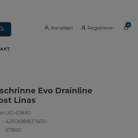
0
Anmelden
Registrieren
AKT
schrinne Evo Drainline
ost Linas
r:
UD-67890
4250698837600
67890