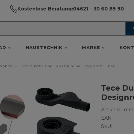
Kostenlose Beratung:
04621 - 30 60 89 90
AD
HAUSTECHNIK
MARKE
KONT
rinnen
Tece Duschrinne Evo Drainline Designrost Linas
Tece Du
Designr
Artikelnumme
EAN:
SKU: