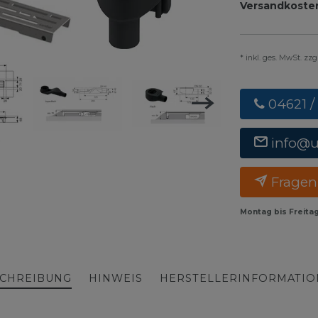
Versandkoste
* inkl. ges. MwSt. zz
04621 /
info@
Fragen
Montag bis Freita
CHREIBUNG
HINWEIS
HERSTELLERINFORMATI