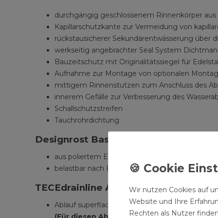
durchgängig geschlossenem Rinnenkörper aus po
Kapillarschutzkante zur Vermeidung von kapilla
rückstausicherer Sekundärentwässerung über die
werkseitig angebrachter Seal System Dichtmans
Bauzeitschutz mit Originalitätssiegel für Edel
Aufnahme zur Montage von optionalen Montage
mittigem Rinnenstutzen zum Anschluss des Ab
innerem Gefälle zur Verbesserung des Wasserab
Schallschutzstreifen
Tauchrohrdichtung
Designrost Basic
aus poliertem Edelstahl zum Einlegen in den R
belastbar nach Belastungsklasse K3 - Prüflast 3
TECEdrainline Abläufe
Wir nutzen Cookies auf un
Website und Ihre Erfahru
Ablauf superflach 0,5L/s zum seitlichen Ansch
Rechten als Nutzer finden
(Für diesen Ablauf werden keine Montagef