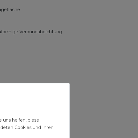
agefläche
nenförmige Verbundabdichtung
 uns helfen, diese
ndeten Cookies und Ihren
chrohr