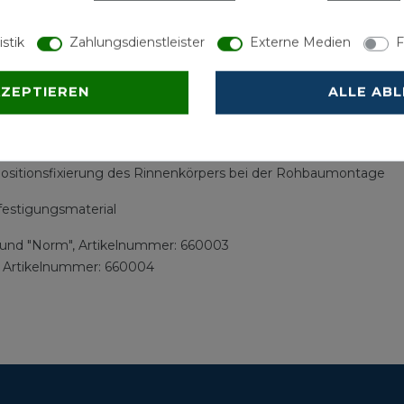
 an DN 50 Abwasserleitung, mit herausnehmbarem Siphontauchrohr
 an DN 50 Abwasserleitung, mit herausnehmbarem Siphontauchro
istik
Zahlungsdienstleister
Externe Medien
F
n DN 70 Abwasserleitung, mit herausnehmbarem Siphontauchrohr
enkrechten Anschluss an eine DN 50 Abwasserleitung, mit hera
KZEPTIEREN
ALLE AB
sitionsfixierung des Rinnenkörpers bei der Rohbaumontage
festigungsmaterial
" und "Norm", Artikelnummer: 660003
", Artikelnummer: 660004