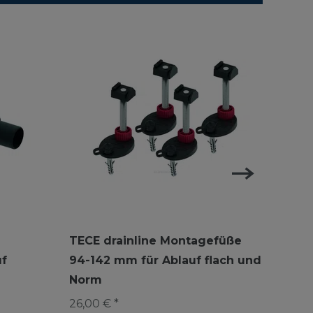
TECE drainline Montagefüße
TECE
uf
94-142 mm für Ablauf flach und
50 Au
Norm
33,00
26,00 € *
*
inkl. 