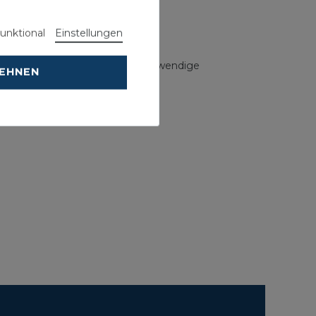
hr
unktional
Einstellungen
usnehmbarem Siphontauchrohr, Notwendige
LEHNEN