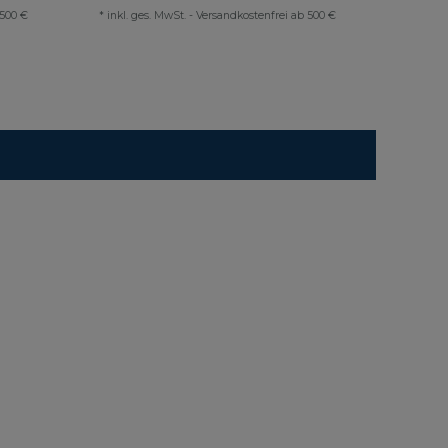
 500 €
*
inkl. ges. MwSt.
-
Versandkostenfrei ab 500 €