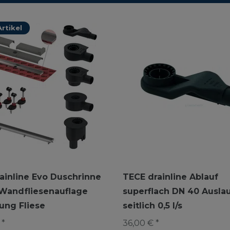
rtikel
ainline Evo Duschrinne
TECE drainline Ablauf
 Wandfliesenauflage
superflach DN 40 Ausla
ng Fliese
seitlich 0,5 l/s
 *
36,00 € *