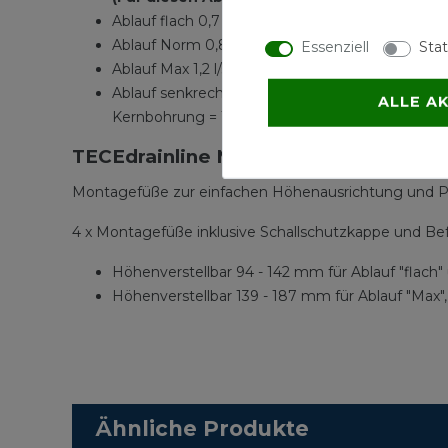
Ablauf flach 0,7 l/s zum seitlichen Anschluss
Ablauf Norm 0,8 l/s zum seitlichen Anschluss
Essenziell
Stat
Ablauf Max 1,2 l/s zum seitlichen Anschluss a
Ablauf senkrecht 1,3 l/s, 360° drehbar, zum s
ALLE A
Kernbohrung = 130 mm
TECEdrainline Montagefüße
Montagefüße zur einfachen Höhenausrichtung und Po
4 x Montagefüße inklusive Schallschutzkappe und Be
Höhenverstellbar 94 - 142 mm für Ablauf "flach
Höhenverstellbar 139 - 187 mm für Ablauf "Max
Ähnliche Produkte