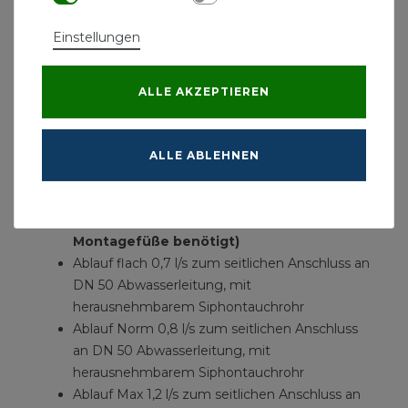
aus poliertem Edelstahl zum Einlegen in den
Einstellungen
Rinnenkörper
belastbar nach Belastungsklasse K3 - Prüflast
300 kg
ALLE AKZEPTIEREN
TECEdrainline Abläufe
Ablauf superflach 0,5L/s zum seitlichen
ALLE ABLEHNEN
Anschluss an DN 40 Abwasserleitung, mit
herausnehmbarem Siphontauchrohr
(Für diesen Ablauf werden keine
Montagefüße benötigt)
Ablauf flach 0,7 l/s zum seitlichen Anschluss an
DN 50 Abwasserleitung, mit
herausnehmbarem Siphontauchrohr
Ablauf Norm 0,8 l/s zum seitlichen Anschluss
an DN 50 Abwasserleitung, mit
herausnehmbarem Siphontauchrohr
Ablauf Max 1,2 l/s zum seitlichen Anschluss an