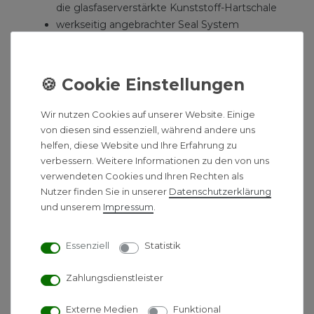
die glasfaserverstärkte Kunststoff-Hartschale
werkseitig angebrachter Seal System
Dichtmanschette zur bauseitigen
Einarbeitung in die flüssige oder
bahnenförmige Verbundabdichtung
Bauzeitschutz mit Originalitätssiegel für
Edelstahlrinne und Seal System
Wir nutzen Cookies auf unserer Website. Einige
Dichtmanschette
von diesen sind essenziell, während andere uns
Aufnahme zur Montage von optionalen
helfen, diese Website und Ihre Erfahrung zu
Montagefüßen und zur Verankerung im
verbessern. Weitere Informationen zu den von uns
Estrich
verwendeten Cookies und Ihren Rechten als
Nutzer finden Sie in unserer
Daten­schutz­erklärung
mittigem Rinnenstutzen zum Anschluss des
und unserem
Impressum
.
Ablaufs
innerem Gefälle zur Verbesserung des
Wasserabflusses und Selbstreinigungseffektes
Essenziell
Statistik
Schallschutzstreifen
Tauchrohrdichtung
Zahlungsdienstleister
Designrost Basic
Externe Medien
Funktional