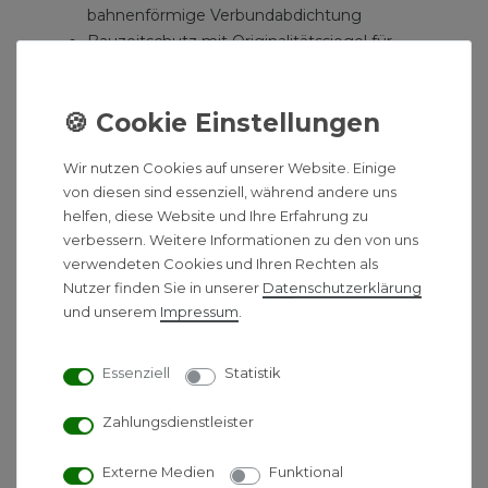
bahnenförmige Verbundabdichtung
Bauzeitschutz mit Originalitätssiegel für
Edelstahlrinne und Seal System
Dichtmanschette
Aufnahme zur Montage von optionalen
Montagefüßen und zur Verankerung im
Wir nutzen Cookies auf unserer Website. Einige
Estrich
von diesen sind essenziell, während andere uns
mittigem Rinnenstutzen zum Anschluss des
helfen, diese Website und Ihre Erfahrung zu
Ablaufs
verbessern. Weitere Informationen zu den von uns
innerem Gefälle zur Verbesserung des
verwendeten Cookies und Ihren Rechten als
Wasserabflusses und Selbstreinigungseffektes
Nutzer finden Sie in unserer
Daten­schutz­erklärung
Schallschutzstreifen
und unserem
Impressum
.
Tauchrohrdichtung
Fliesenmulde Plate
Essenziell
Statistik
aus Edelstahl mit polierten Sichtkanten zum
Zahlungsdienstleister
Einlegen in den Rinnenkörper
belastbar nach Belastungsklasse K3 - Prüflast
Externe Medien
Funktional