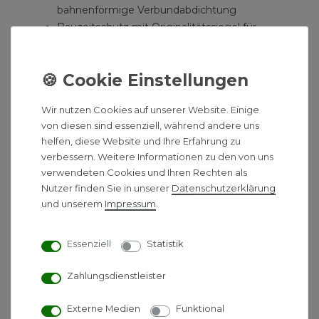
bahnenförmige Verbundabdichtung
Bauzeitschutz mit Originalitätssiegel für
Edelstahlrinne und Seal System
Dichtmanschette
Aufnahme zur Montage von optionalen
Montagefüßen und zur Verankerung im
Wir nutzen Cookies auf unserer Website. Einige
Estrich
von diesen sind essenziell, während andere uns
mittigem Rinnenstutzen zum Anschluss des
helfen, diese Website und Ihre Erfahrung zu
Ablaufs
verbessern. Weitere Informationen zu den von uns
innerem Gefälle zur Verbesserung des
verwendeten Cookies und Ihren Rechten als
Wasserabflusses und Selbstreinigungseffektes
Nutzer finden Sie in unserer
Daten­schutz­erklärung
Schallschutzstreifen
und unserem
Impressum
.
Tauchrohrdichtung
Fliesenmulde Plate
Essenziell
Statistik
aus Edelstahl mit polierten Sichtkanten zum
Zahlungsdienstleister
Einlegen in den Rinnenkörper
belastbar nach Belastungsklasse K3 - Prüflast
Externe Medien
Funktional