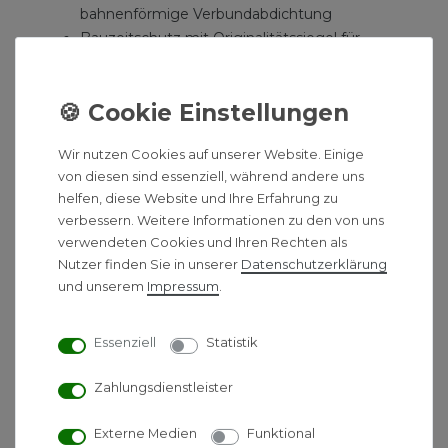
bahnenförmige Verbundabdichtung
Bauzeitschutz mit Originalitätssiegel für
Edelstahlrinne und Seal System
Dichtmanschette
Aufnahme zur Montage von optionalen
Montagefüßen und zur Verankerung im
Wir nutzen Cookies auf unserer Website. Einige
Estrich
von diesen sind essenziell, während andere uns
mittigem Rinnenstutzen zum Anschluss des
helfen, diese Website und Ihre Erfahrung zu
Ablaufs
verbessern. Weitere Informationen zu den von uns
innerem Gefälle zur Verbesserung des
verwendeten Cookies und Ihren Rechten als
Wasserabflusses und Selbstreinigungseffektes
Nutzer finden Sie in unserer
Daten­schutz­erklärung
Schallschutzstreifen
und unserem
Impressum
.
Tauchrohrdichtung
Fliesenmulde Plate
Essenziell
Statistik
aus Edelstahl mit polierten Sichtkanten zum
Zahlungsdienstleister
Einlegen in den Rinnenkörper
belastbar nach Belastungsklasse K3 - Prüflast
Externe Medien
Funktional