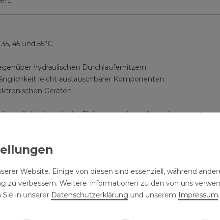
ert.
35, 45 und 55°C
egenüber hydraulischen Durchlauferhitzern
änglichkeit leicht austauschbarer Komponenten
ektronischen Geräten
reundlichkeit: variabler Elektroanschluss, Klapprahmen unten
 1988 und DIN 16892/16893
chränkte Installation im Schutzbereich 1
 durch UV-Einstrahlung)
versal-Montageplatte geliefert und sind über eine Zentralbefest
serer Website. Einige von diesen sind essenziell, während andere
weiteren ist mit dem integriertem Klapprahmen ein leichter Zuga
ng zu verbessern. Weitere Informationen zu den von uns verwe
en sind nur gesteckt und lassen sich leicht austauschen.
 Sie in unserer
Daten­schutz­erklärung
und unserem
Impressum
.