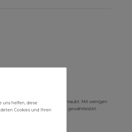
igung schnell an jede Wand angeschraubt. Mit wenigen
 uns helfen, diese
ng zu den wichtigen Anschlüssen gewährleistet.
ndeten Cookies und Ihren