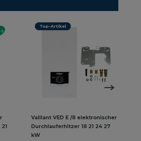
Top-Artikel
r
Vaillant VED E /8 elektronischer
Vaill
 21
Durchlauferhitzer 18 21 24 27
Durc
kW
VED 