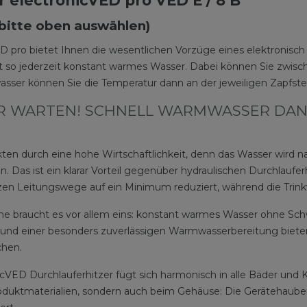
r electronicVED pro VED E / 8 B
 (bitte oben auswählen)
VED pro bietet Ihnen die wesentlichen Vorzüge eines elektronisc
 so jederzeit konstant warmes Wasser. Dabei können Sie zwisch
sser können Sie die Temperatur dann an der jeweiligen Zapfstell
R WARTEN! SCHNELL WARMWASSER DANK
kten durch eine hohe Wirtschaftlichkeit, denn das Wasser wird na
Das ist ein klarar Vorteil gegenüber hydraulischen Durchlauferh
n Leitungswege auf ein Minimum reduziert, während die Trinkw
e braucht es vor allem eins: konstant warmes Wasser ohne Sc
nd einer besonders zuverlässigen Warmwasserbereitung bieten I
chen.
icVED Durchlauferhitzer fügt sich harmonisch in alle Bäder und
 Produktmaterialien, sondern auch beim Gehäuse: Die Gerätehau