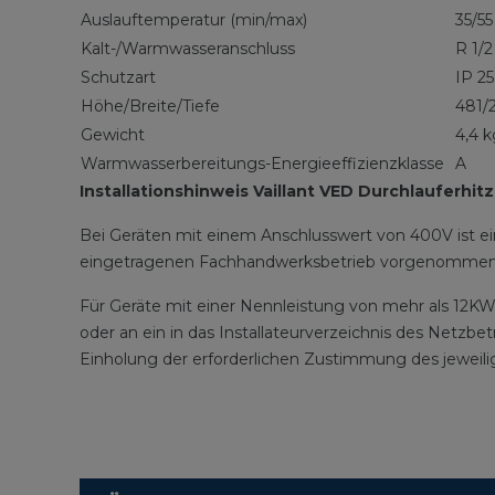
Auslauftemperatur (min/max)
35/55
Kalt-/Warmwasseranschluss
R 1/2
Schutzart
IP 25
Höhe/Breite/Tiefe
481/
Gewicht
4,4 k
Warmwasserbereitungs-Energieeffizienzklasse
A
Installationshinweis Vaillant VED Durchlauferhitz
Bei Geräten mit einem Anschlusswert von 400V ist ein
eingetragenen Fachhandwerksbetrieb vorgenommen wer
Für Geräte mit einer Nennleistung von mehr als 12KW 
oder an ein in das Installateurverzeichnis des Netzbe
Einholung der erforderlichen Zustimmung des jeweili