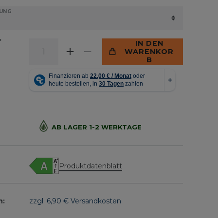
TUNG
*
IN DEN
WARENKOR
B
AB LAGER 1-2 WERKTAGE
Produktdatenblatt
n:
zzgl. 6,90 € Versandkosten