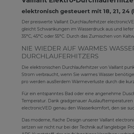
Vaillant Elektro-Durchlauferhitze
elektronisch gesteuert mit 18, 21, 24
Der preiswerte Vaillant Durchlauferhitzer electronic
gleicht Schwankungen im Wasserdruck aus und liefert
35°C, 45°C oder 55°C. Durch das Zumischen von Kaltwa
NIE WIEDER AUF WARMES WASSE
DURCHLAUFERHITZERS
Die elektronischen Durchlauferhitzer von Vaillant pun
Strom verbraucht, wenn Sie warmes Wasser benötigen. 
pro werden ausßerdem Wärmeverluste durch die kurze
Für ein entspanntes Bad oder eine angenehme Dusch
Temperatur. Dank gradgenauer Auslauftemperaturen u
electronicVED genau den Wasserkomfort, den sie su
Das moderne, flache Design unserer Vaillant electron
setzen wir nicht nur bei der Technik auf langlebige