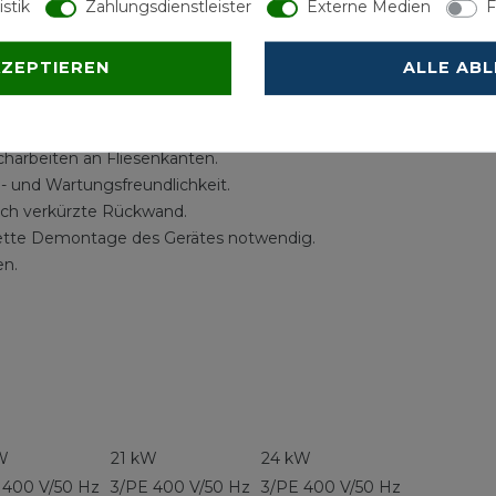
istik
Zahlungsdienstleister
Externe Medien
F
steuerten Durchlauferhitzern.
auftemperatur.
KZEPTIEREN
ALLE AB
chwankungen.
harbeiten an Fliesenkanten.
- und Wartungsfreundlichkeit.
rch verkürzte Rückwand.
lette Demontage des Gerätes notwendig.
en.
W
21 kW
24 kW
 400 V/50 Hz
3/PE 400 V/50 Hz
3/PE 400 V/50 Hz