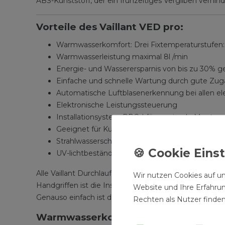
ABS-Kunststoff, der ein frühzeitiges Vergilben verhind
Vorteile des Vaillant VED pro:
Warmwasserkomfort: Drei Fixtemperaturstufen: 
Warmwasserleistung maximal 8l /min
Energie- und Wasserersparnis von bis zu 30% g
Einfache und schnelle Wartung durch gute Zug
Automatische Luftblasenerkennung bei allen el
Elektronische Leistungssteuerung
Installationsystem PRO I für maximale Montagef
Geeignet für Kunststoffrohrsysteme nach DIN
Strahlwasserschutz IP 25 D ermöglicht uneinges
UV-lichtbeständige Gerätehaube (kein vergilben
Alle Vaillant Durchlauferhitzer werden mit einer Uni
Wir nutzen Cookies auf un
Handgriffen ist die Installation abgeschlossen. Des 
Website und Ihre Erfahru
Genauso einfach ist die Wartung: Die Hauptkomponent
Rechten als Nutzer finden
Warmwasserkomfort: