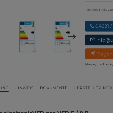
* inkl. ges. MwSt. zz
04621 /
info@
Fragen
Montag bis Freita
BUNG
HINWEIS
DOKUMENTE
HERSTELLERINF