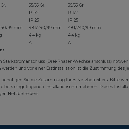
 Gr.
35/55 Gr.
35/55 Gr.
R 1/2
R 1/2
IP 25
IP 25
240/99 mm
481/240/99 mm
481/240/99 mm
g
4,4 kg
4,4 kg
A
A
er
 Starkstromanschluss (Drei-Phasen-Wechselanschluss) notwendig,
den und vor einer Erstinstallation ist die Zustimmung des je
benötigen Sie die Zustimmung Ihres Netzbetreibers. Bitte wende
treibers eingetragenen Installationsunternehmen. Dieses Installa
gen Netzbetreibers.