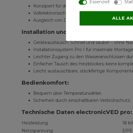
Essenziell
Stat
Konzipiert für den Austausch von hydraulisch ge
Vollelektronische Steuerung für konstante Ausl
ALLE A
Ausgleich von Druck- und Einlauftemperaturs
Installation und Wartung:
Geräteaustausch: Schnell und sauber – ohne Nac
Installationssystem Pro I für maximale Montage
Leichter Zugang zu den Wasseranschlüssen du
Einfacher Tausch des Heizblockes; keine komp
Leicht austauschbare, steckfertige Komponent
Bedienkomfort:
Bequem über Temperaturwähler.
Sicherheit durch einschaltbaren Verbrühschutz.
Technische Daten electronicVED pro:
Heizleistung
18 k
Netzspannung
3/PE