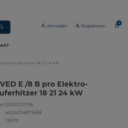
0
Anmelden
Registrieren
AKT
o-Durchlauferhitzer 18 21 24 KW
 VED E /8 B pro Elektro-
uferhitzer 18 21 24 kW
r:
0010023795
4024074873618
135110