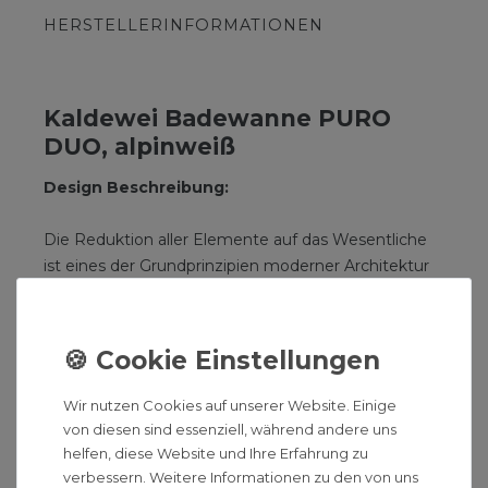
HERSTELLERINFORMATIONEN
Kaldewei Badewanne PURO
DUO, alpinweiß
Design Beschreibung:
Die Reduktion aller Elemente auf das Wesentliche
ist eines der Grundprinzipien moderner Architektur
und Innenarchitektur. Das klare und puristische
Design der PURO Badewanne folgt diesem Ansatz.
Als einsitzige Badewanne erfüllt sie den Wunsch
nach hochwertigem, aber dennoch bezahlbarem
Design. Die PURO hat eine besonders großzügige
Wir nutzen Cookies auf unserer Website. Einige
Bodenlänge für außergewöhnlich hohen
von diesen sind essenziell, während andere uns
Badekomfort.
helfen, diese Website und Ihre Erfahrung zu
verbessern. Weitere Informationen zu den von uns