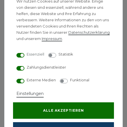
Wir nutzen Cookies auf unserer Website. Einige
Unterputz für Wandmontage
von diesen sind essenziell, während andere uns
Produktmerkmale
helfen, diese Website und Ihre Erfahrung zu
verbessern. Weitere Informationen zu den von uns
passend für alle 3-Loch Waschtischarmaturen
verwendeten Cookies und Ihren Rechten als
für Wandmontage
Nutzer finden Sie in unserer
Daten­schutz­erklärung
Anschluss von oben oder unten
und unserem
Impressum
.
Anschlussgröße: DN15/DN20
Essenziell
Statistik
Zahlungsdienstleister
Externe Medien
Funktional
Ähnliche Produkte
Einstellungen
Hansgrohe Grundkörper
iBox universal
ALLE AKZEPTIEREN
83,90 € *