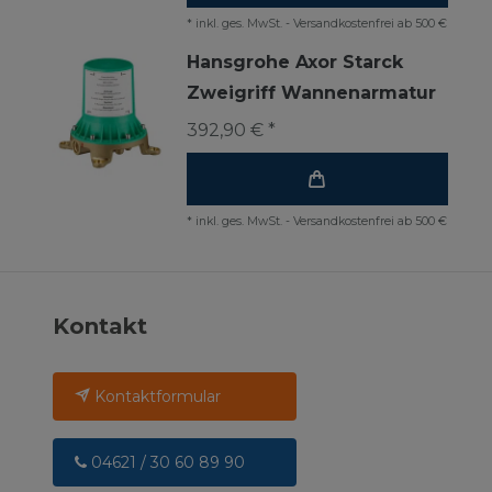
*
inkl. ges. MwSt.
-
Versandkostenfrei ab 500 €
Hansgrohe Axor Starck
Zweigriff Wannenarmatur
392,90 € *
*
inkl. ges. MwSt.
-
Versandkostenfrei ab 500 €
Kontakt
Kontaktformular
04621 / 30 60 89 90