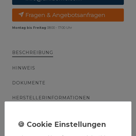
Fragen & Angebotsanfragen
Montag bis Freitag
08:00 - 17:00 Uhr
BESCHREIBUNG
HINWEIS
DOKUMENTE
HERSTELLERINFORMATIONEN
Hansgrohe AXOR Grundkörper
für 3-Loch Waschtischarmatur