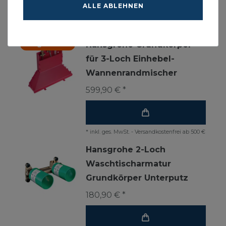
ALLE ABLEHNEN
*
inkl. ges. MwSt.
-
Versandkostenfrei ab 500 €
Lagerware
Hansgrohe Grundkörper
für 3-Loch Einhebel-
Wannenrandmischer
599,90 € *
*
inkl. ges. MwSt.
-
Versandkostenfrei ab 500 €
Hansgrohe 2-Loch
Waschtischarmatur
Grundkörper Unterputz
180,90 € *