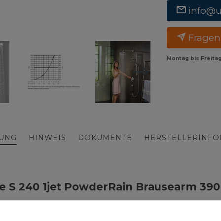
info@
Fragen
Montag bis Freita
BUNG
HINWEIS
DOKUMENTE
HERSTELLERINF
e S 240 1jet PowderRain Brausearm 3