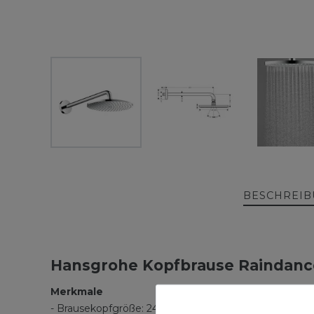
BESCHREI
Hansgrohe Kopfbrause Raindanc
Merkmale
- Brausekopfgröße: 240 mm