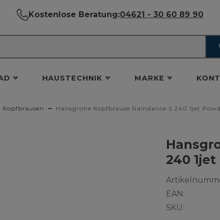
Kostenlose Beratung:
04621 - 30 60 89 90
AD
HAUSTECHNIK
MARKE
KONT
Kopfbrausen
Hansgrohe Kopfbrause Raindance S 240 1jet Pow
Hansgro
240 1je
Artikelnumme
EAN:
SKU: