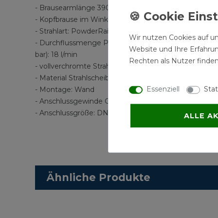
- Brausearmlänge 390 mm
- Kopfbrause im Winkel verstellbar
- Strahlart: PowderRain
Wir nutzen Cookies auf un
- Durchflussmenge PowderRain (bei 3
Website und Ihre Erfahru
bar): 18 l/min
Rechten als Nutzer finden
- vollverchromte Strahlscheibe
- Material Strahlscheibe: Metall
Essenziell
Stat
- Montage: Wand
- Anschlussgewinde G 1/2
- Anschlussgröße: DN15
ALLE A
Ähnliche Produkte