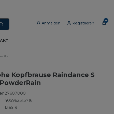
0
Anmelden
Registrieren
AKT
derRain
he Kopfbrause Raindance S
t PowderRain
r:
27607000
4059625137161
136519