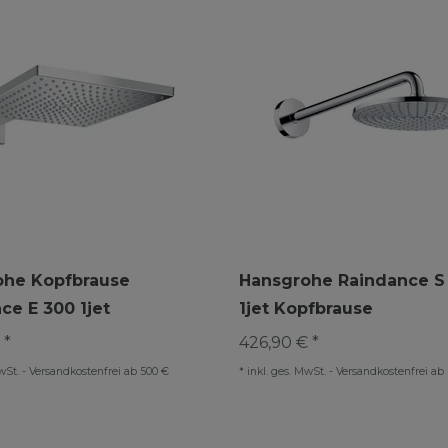
ohe Kopfbrause
Hansgrohe Raindance S 
ce E 300 1jet
1jet Kopfbrause
 *
426,90 € *
wSt.
-
Versandkostenfrei ab 500 €
*
inkl. ges. MwSt.
-
Versandkostenfrei ab