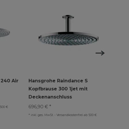
240 Air
Hansgrohe Raindance S
Hans
Kopfbrause 300 1jet mit
Kopf
Deckenanschluss
Brau
696,90 € *
733,9
 500 €
*
inkl. ges. MwSt.
-
Versandkostenfrei ab 500 €
*
inkl. 