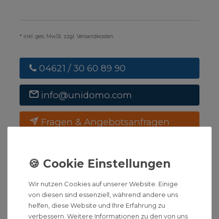
* inkl. ges. MwSt. zzgl. Versandkosten
04621 / 30 60 89 90
info@unidomo.com
Fragen & Angebotsanfragen
Montag bis Freitag
08:00 - 17:00 Uhr
BESCHREIBUNG
Wir nutzen Cookies auf unserer Website. Einige
von diesen sind essenziell, während andere uns
helfen, diese Website und Ihre Erfahrung zu
HINWEIS
verbessern. Weitere Informationen zu den von uns