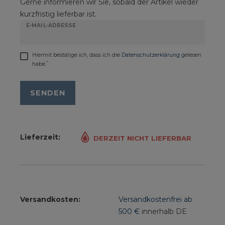
Gerne informieren wir Sie, sobald der Artikel wieder
kurzfristig lieferbar ist.
E-MAIL-ADRESSE
Hiermit bestätige ich, dass ich die
Daten­schutz­erklärung
gelesen
*
habe.
SENDEN
Lieferzeit:
DERZEIT NICHT LIEFERBAR
Versandkosten:
Versandkostenfrei ab
500 €
innerhalb DE