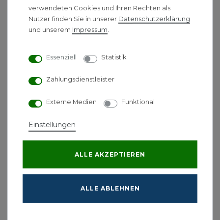
verwendeten Cookies und Ihren Rechten als
DOKUMENTE
Nutzer finden Sie in unserer
Daten­schutz­erklärung
und unserem
Impressum
.
HERSTELLERINFORMATIONEN
Essenziell
Statistik
Hansgrohe Raindance E
Zahlungsdienstleister
Kopfbrause 240 1jet mit
Brausearm chrom
Externe Medien
Funktional
Produktmerkmale
Einstellungen
Brausekopfgröße: 250 x 150 mm
Brausearmlänge 240 mm
ALLE AKZEPTIEREN
Kopfbrause im Winkel verstellbar
Strahlart: RainAir
Durchflussmenge RainAir Strahl (bei 3 bar): 18
ALLE ABLEHNEN
l/min
vollverchromte Strahlscheibe