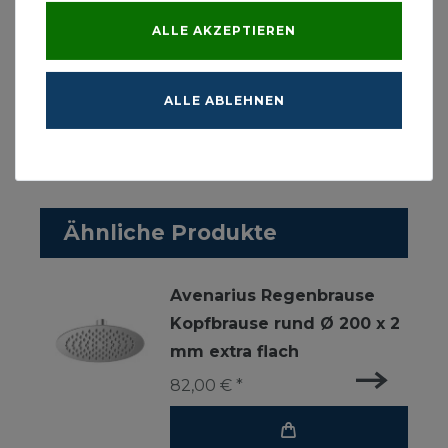
Höhe:
45 mm
ALLE AKZEPTIEREN
Tiefe:
2 mm
Durchfluß bei 3 bar
14,1 Liter / min
mit Bergrenzer
8 Liter / min.
ALLE ABLEHNEN
Ähnliche Produkte
Avenarius Regenbrause
Kopfbrause rund Ø 200 x 2
mm extra flach
82,00 € *