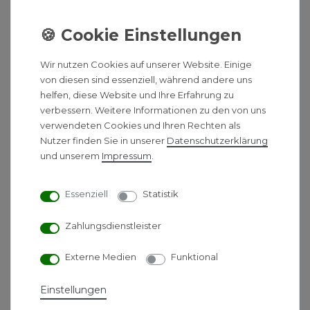
Damit das Duschen zum Vergnügen wird, finden Sie
bei dem Hersteller Avenarius eine große Auswahl an
Produkten rund um die Dusche. Ob Handbrausen,
komplette Brausegarnituren, Regenbrausen oder
Wir nutzen Cookies auf unserer Website. Einige
sinnvolles Zubehör. Alle Produkte erfüllen höchste
von diesen sind essenziell, während andere uns
Ansprüche an Design und Funktion und bieten ein
helfen, diese Website und Ihre Erfahrung zu
ausgezeichnetes Preis-Leistungsverhältnis.
verbessern. Weitere Informationen zu den von uns
verwendeten Cookies und Ihren Rechten als
Avenarius ist in Menden/Sauerland beheimatet und
Nutzer finden Sie in unserer
Daten­schutz­erklärung
bietet Produkte, die mit hoher Handwerklichen
und unserem
Impressum
.
Präzision gefertigt werden. Als Spezialist für
Armaturen und Accessoires steht Avenarius für
modernes Design und hervorragende Qualität.
Essenziell
Statistik
Produktbeschreibung:
Zahlungsdienstleister
Serie:
Shower
Externe Medien
Funktional
Material:
Edelstahl poliert
Farbe:
Chromoptik
Einstellungen
Maß LxB
200 x 200 mm