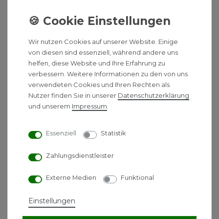
Handbrause ist mit 100 mm Durchmesser
designed für größtes Duschvergnügen
Erfrischender Duschkomfort mit einer
Wir nutzen Cookies auf unserer Website. Einige
wohltuenden Regenstrahlart
von diesen sind essenziell, während andere uns
Umweltverträglich und kostengünstig zu
helfen, diese Website und Ihre Erfahrung zu
reinigen. Kalkrückstände lassen sich
verbessern. Weitere Informationen zu den von uns
kinderleicht mit dem Finger abrubbeln
verwendeten Cookies und Ihren Rechten als
QuickClean
Nutzer finden Sie in unserer
Daten­schutz­erklärung
Handbrause ist im Dusch- oder
und unserem
Impressum
.
Wannenbereich jedes Badezimmers
einsetzbar. Einfach an vorhandenen
Essenziell
Statistik
Brauseschlauch schrauben
In allen Bestandteilen sind Premium-
Zahlungsdienstleister
Materialien verbaut – für mehr Sicherheit und
Nachhaltigkeit im Haushalt
Externe Medien
Funktional
Abmessungen Breite x Tiefe x Höhe
152x259x66mm
Einstellungen