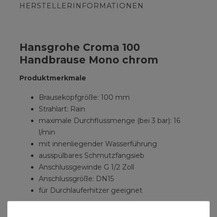
HERSTELLERINFORMATIONEN
Hansgrohe Croma 100
Handbrause Mono chrom
Produktmerkmale
Brausekopfgröße: 100 mm
Strahlart: Rain
maximale Durchflussmenge (bei 3 bar): 16
l/min
mit innenliegender Wasserführung
ausspülbares Schmutzfangsieb
Anschlussgewinde G 1/2 Zoll
Anschlussgröße: DN15
für Durchlauferhitzer geeignet
Besonderheiten