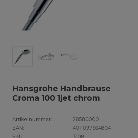
Hansgrohe Handbrause
Croma 100 1jet chrom
Artikelnummer:
28580000
EAN:
4011097664804
SKU:
3108