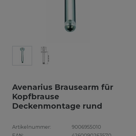
Avenarius Brausearm für
Kopfbrause
Deckenmontage rund
Artikelnummer:
9006955010
EAN:
4260090263570