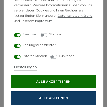
Material:
Metall
verbessern. Weitere Informationen zu den von uns
Farbe:
chrom
verwendeten Cookies und Ihren Rechten als
Nutzer finden Sie in unserer
Daten­schutz­erklärung
Länge:
120, 240, 360 mm
und unserem
Impressum
.
Wandplatte:
Ø 60 mm
Anschluss
1/2"
Essenziell
Statistik
Zahlungsdienstleister
Externe Medien
Funktional
Ähnliche Produkte
Einstellungen
Avenarius Brausearm eckig
ALLE AKZEPTIEREN
für Kopfbrause
Deckenmontage
rechteckig
ALLE ABLEHNEN
81,00 € *