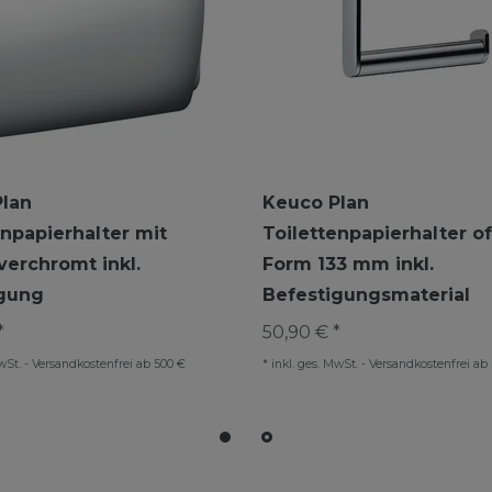
lan
Keuco Plan
enpapierhalter mit
Toilettenpapierhalter o
verchromt inkl.
Form 133 mm inkl.
igung
Befestigungsmaterial
*
50,90 € *
wSt.
-
Versandkostenfrei ab 500 €
*
inkl. ges. MwSt.
-
Versandkostenfrei ab