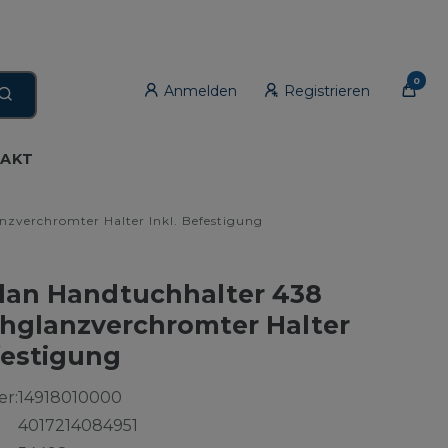
0
Anmelden
Registrieren
AKT
zverchromter Halter Inkl. Befestigung
lan Handtuchhalter 438
glanzverchromter Halter
festigung
r:
14918010000
4017214084951