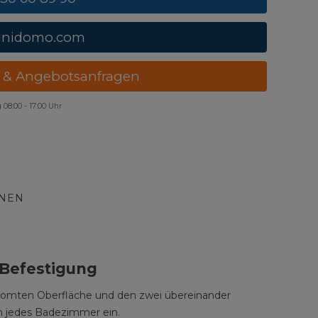
unidomo.com
 & Angebotsanfragen
g
08:00 - 17:00 Uhr
ONEN
 Befestigung
chromten Oberfläche und den zwei übereinander
n jedes Badezimmer ein.