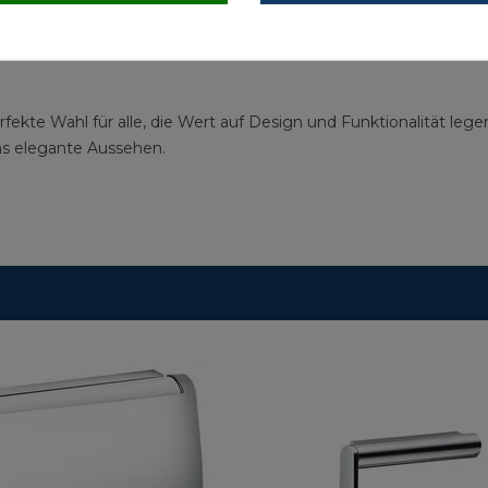
rfekte Wahl für alle, die Wert auf Design und Funktionalität leg
as elegante Aussehen.