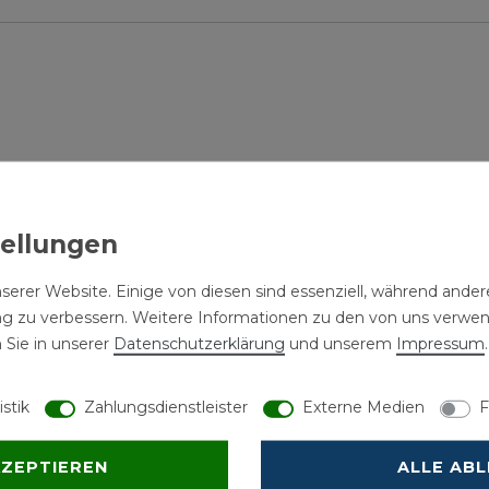
omte Oberfläche verleiht dem Handtuchhalter eine edle Optik un
serer Website. Einige von diesen sind essenziell, während andere
ht durch seine ästhetische und funktionale Formensprache, die 
ng zu verbessern. Weitere Informationen zu den von uns verwe
 Sie in unserer
Daten­schutz­erklärung
und unserem
Impressum
.
nder angeordneten Haltearme sind unabhängig voneinander seitl
istik
Zahlungsdienstleister
Externe Medien
F
licht eine einfache Reinigung und Pflege.
rdeckt angebracht, sodass keine Befestigungselemente sichtba
KZEPTIEREN
ALLE AB