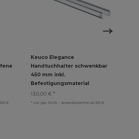
Keuco Elegance
Keuc
ffene
Handtuchhalter schwenkbar
Hand
450 mm inkl.
Halt
Befestigungsmaterial
Befe
130,00 € *
130,9
 500 €
*
inkl. ges. MwSt.
-
Versandkostenfrei ab 500 €
*
inkl. 