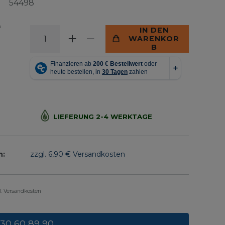
54498
*
IN DEN
WARENKOR
B
LIEFERUNG 2-4 WERKTAGE
n:
zzgl. 6,90 € Versandkosten
gl. Versandkosten
 30 60 89 90