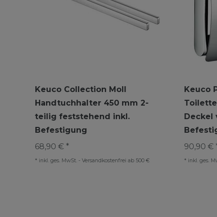
Keuco Collection Moll
Keuco P
Handtuchhalter 450 mm 2-
Toilett
teilig feststehend inkl.
Deckel 
Befestigung
Befest
68,90 € *
90,90 € 
*
inkl. ges. MwSt.
-
Versandkostenfrei ab 500 €
*
inkl. ges. M