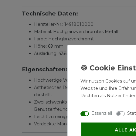
Technische Daten:
Hersteller-Nr.: 14918010000
Material: Hochglanzverchromtes Metall
Farbe: Hochglanzverchromt
Höhe: 69 mm
Ausladung: 438 mm
Eigenschaften:
Hochwertige Verarbeitung: Die hochglanzverchr
Wir nutzen Cookies auf un
Ästhetisches Design: Der Handtuchhalter bestic
Website und Ihre Erfahru
darstellt.
Rechten als Nutzer finden
Zwei schwenkbare Haltearme: Die zwei übereina
Benutzerfreundlichkeit erhöht.
Essenziell
Stat
Leicht zu reinigen: Die glatte Oberfläche ermög
Verdeckte Montage: Der Handtuchhalter wird ve
ALLE A