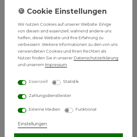
Die Körbe von Avenarius sind die perfekten Helfer
für mehr Kompfort ond Ordnung in Ihrem Bad. Eine
attraktive Optik und hochwertige Materialien runden
Wir nutzen Cookies auf unserer Website. Einige
das harmonische Gesamtbild ab.
von diesen sind essenziell, während andere uns
helfen, diese Website und Ihre Erfahrung zu
Produktbeschreibung:
verbessern. Weitere Informationen zu den von uns
verwendeten Cookies und Ihren Rechten als
Zum aufstecken einer rahmenlosen Glas-
Nutzer finden Sie in unserer
Daten­schutz­erklärung
Duschwand bis 10 mm mit 2 außenliegende
und unserem
Impressum
.
Handtuchhalter und Glaswischer.
Material: Metall
Essenziell
Statistik
Farbe: chrom
Zahlungsdienstleister
Maße:
Externe Medien
Funktional
Höhe
690 mm
Einstellungen
Breite
208 mm
Tiefe
110 mm