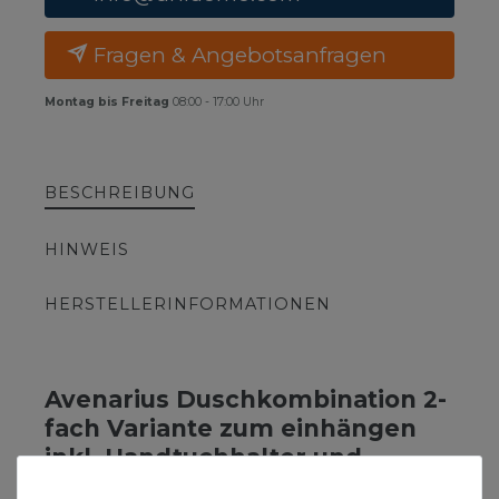
Fragen & Angebotsanfragen
Montag bis Freitag
08:00 - 17:00 Uhr
BESCHREIBUNG
HINWEIS
HERSTELLERINFORMATIONEN
Avenarius Duschkombination 2-
fach Variante zum einhängen
inkl. Handtuchhalter und
Glaswischer