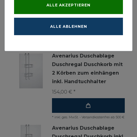
ALLE AKZEPTIEREN
ALLE ABLEHNEN
Ähnliche Produkte
Avenarius Duschablage
Duschregal Duschkorb mit
2 Körben zum einhängen
inkl. Handtuchhalter
154,00 € *
*
inkl. ges. MwSt.
-
Versandkostenfrei ab 500 €
Avenarius Duschablage
Duschregal Duschkorb inkl.